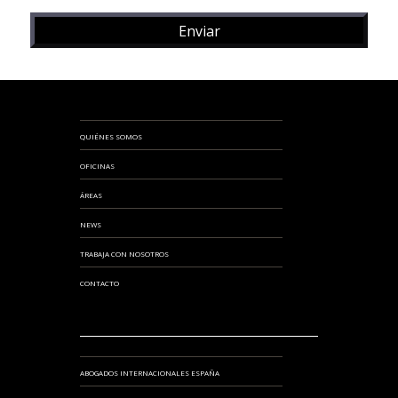
QUIÉNES SOMOS
OFICINAS
ÁREAS
NEWS
TRABAJA CON NOSOTROS
CONTACTO
ABOGADOS INTERNACIONALES ESPAÑA