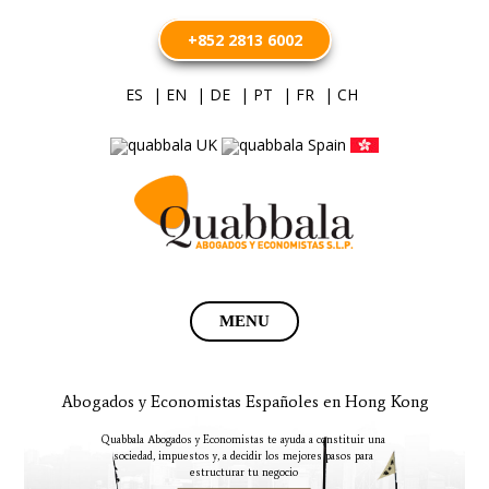
+852 2813 6002
ES
| EN
| DE
| PT
| FR
| CH
Saltar
MENU
al
contenido
Abogados y Economistas Españoles en Hong Kong
Desde Nuestra Oficina en Hong Kong...
Quabbala Abogados y Economistas te ayuda a constituir una
Ayudamos a Nuestros Clientes a Tomar las
sociedad, impuestos y, a decidir los mejores pasos para
estructurar tu negocio
Mejores Decisiones para su Negocio