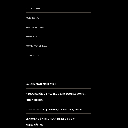
ACCOUNTING
AUDITORÍA
TAX COMPLIANCE
TRADEMARK
COMMERCIAL LAW
CONTRACTS
VALORACIÓN EMPRESAS
NEGOCIACIÓN DE ACUERDOS, BÚSQUEDA SOCIOS
FINANCIEROS
DUE DILIGENCE: JURÍDICA, FINANCIERA, FISCAL
ELABORACIÓN DEL PLAN DE NEGOCIO Y
ESTRATÉGICO