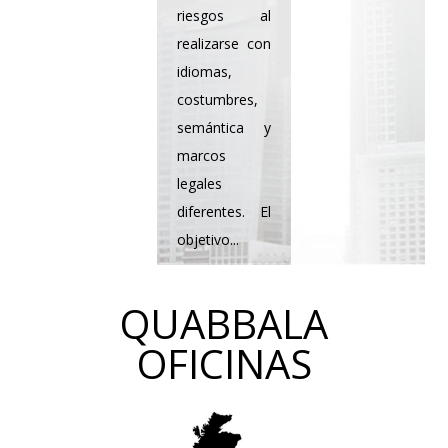
riesgos al
realizarse con
idiomas,
costumbres,
semántica y
marcos
legales
diferentes. El
objetivo...
VER
MÁS
QUABBALA
OFICINAS