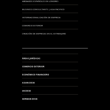
ABOGADOS ESPAÑOLES EN LONDRES
BUSINESS CONSULTANTS | ASIA PACIFICO
INTERNACIONALIZACIÓN DE EMPRESA
COMERCIO EXTERIOR
CREACIÓN DE EMPRESAS EN EL EXTRANJERO
ÁREAS JURÍDICAS
COMERCIO EXTERIOR
ECONÓMICO FINANCIERO
ASIAN DESK
UK DESK
GERMAN DESK