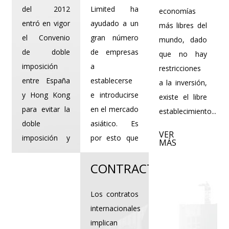
del 2012
Limited ha
economías
entró en vigor
ayudado a un
más libres del
el Convenio
gran número
mundo, dado
de doble
de empresas
que no hay
imposición
a
restricciones
entre España
establecerse
a la inversión,
y Hong Kong
e introducirse
existe el libre
para evitar la
en el mercado
establecimiento...
doble
asiático. Es
VER
imposición y
por esto que
MÁS
...
...
CONTRACTS
VER
VER
MÁS
MÁS
Los contratos
internacionales
implican