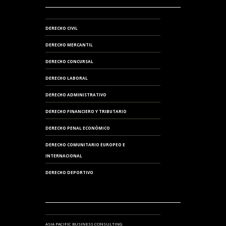
DERECHO CIVIL
DERECHO MERCANTIL
DERECHO CONCURSAL
DERECHO LABORAL
DERECHO ADMINISTRATIVO
DERECHO FINANCIERO Y TRIBUTARIO
DERECHO PENAL ECONÓMICO
DERECHO COMUNITARIO EUROPEO E
INTERNACIONAL
DERECHO DEPORTIVO
ASIA PACIFIC BUSINESS CONSULTING