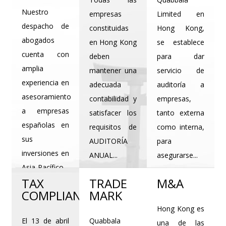
Nuestro
empresas
Limited en
despacho de
constituidas
Hong Kong,
abogados
en Hong Kong
se establece
cuenta con
deben
para dar
amplia
mantener una
servicio de
experiencia en
adecuada
auditoría a
asesoramiento
contabilidad y
empresas,
a empresas
satisfacer los
tanto externa
españolas en
requisitos de
como interna,
sus
AUDITORÍA
para
inversiones en
ANUAL...
asegurarse...
Asia-Pacífico
VER
VER
TAX
TRADE
M&A
y...
MÁS
MÁS
COMPLIANCE
MARK
VER
Hong Kong es
MÁS
El 13 de abril
Quabbala
una de las