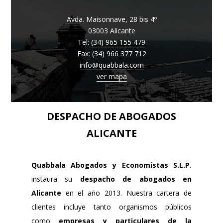
Avda. Maisonnave, 28 bis 4º
03003 Alicante
Tel:
(34) 965 155 479
Fax: (34) 966 377 712
info@quabbala.com
ver mapa
DESPACHO DE ABOGADOS
ALICANTE
Quabbala Abogados y Economistas S.L.P.
instaura su
despacho de abogados en
Alicante
en el año 2013. Nuestra cartera de
clientes incluye tanto organismos públicos
como
empresas y particulares de la