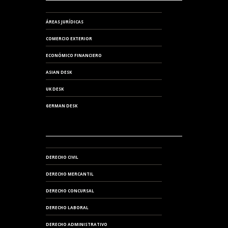
ÁREAS JURÍDICAS
COMERCIO EXTERIOR
ECONÓMICO FINANCIERO
ASIAN DESK
UK DESK
GERMAN DESK
DERECHO CIVIL
DERECHO MERCANTIL
DERECHO CONCURSAL
DERECHO LABORAL
DERECHO ADMINISTRATIVO