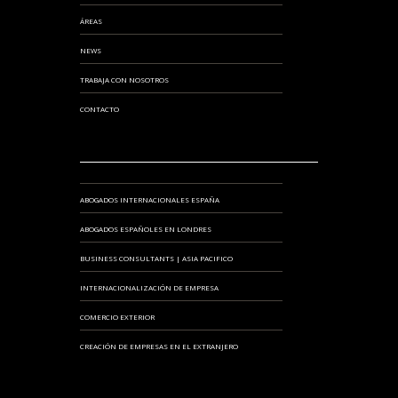
ÁREAS
NEWS
TRABAJA CON NOSOTROS
CONTACTO
ABOGADOS INTERNACIONALES ESPAÑA
ABOGADOS ESPAÑOLES EN LONDRES
BUSINESS CONSULTANTS | ASIA PACIFICO
INTERNACIONALIZACIÓN DE EMPRESA
COMERCIO EXTERIOR
CREACIÓN DE EMPRESAS EN EL EXTRANJERO