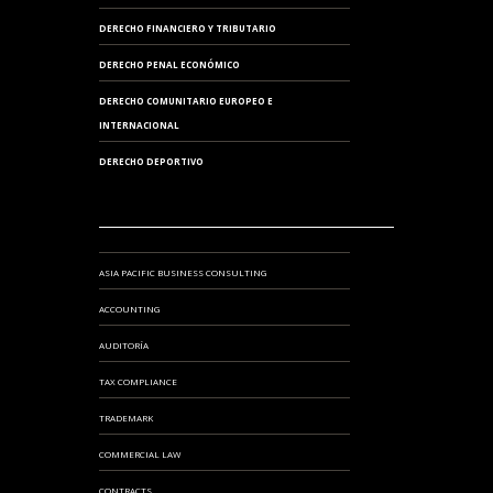
DERECHO FINANCIERO Y TRIBUTARIO
DERECHO PENAL ECONÓMICO
DERECHO COMUNITARIO EUROPEO E
INTERNACIONAL
DERECHO DEPORTIVO
ASIA PACIFIC BUSINESS CONSULTING
ACCOUNTING
AUDITORÍA
TAX COMPLIANCE
TRADEMARK
COMMERCIAL LAW
CONTRACTS