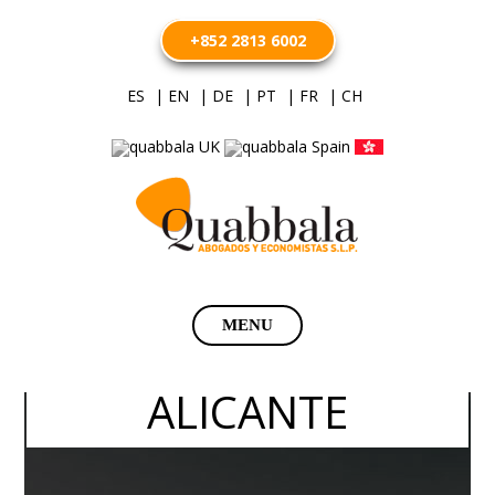
+852 2813 6002
ES
| EN
| DE
| PT
| FR
| CH
Saltar
MENU
al
contenido
ALICANTE