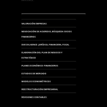
VALORACIÓN EMPRESAS
NEGOCIACIÓN DE ACUERDOS, BÚSQUEDA SOCIOS
FINANCIEROS
DUE DILIGENCE: JURÍDICA, FINANCIERA, FISCAL
ELABORACIÓN DEL PLAN DE NEGOCIO Y
ESTRATÉGICO
PLANES ECONÓMICO-FINANCIEROS
ESTUDIOS DE MERCADO
MODELOS ECONOMÉTRICOS
REESTRUCTURACIÓN EMPRESARIAL
REVISIONES CONTABLES