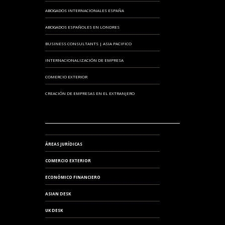
ABOGADOS INTERNACIONALES ESPAÑA
ABOGADOS ESPAÑOLES EN LONDRES
BUSINESS CONSULTANTS | ASIA PACIFICO
INTERNACIONALIZACIÓN DE EMPRESA
COMERCIO EXTERIOR
CREACIÓN DE EMPRESAS EN EL EXTRANJERO
ÁREAS JURÍDICAS
COMERCIO EXTERIOR
ECONÓMICO FINANCIERO
ASIAN DESK
UK DESK