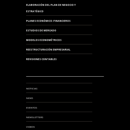
ELABORACIÓN DEL PLAN DE NEGOCIO Y
ESTRATÉGICO
PLANES ECONÓMICO-FINANCIEROS
ESTUDIOS DE MERCADO
MODELOS ECONOMÉTRICOS
REESTRUCTURACIÓN EMPRESARIAL
REVISIONES CONTABLES
NOTICIAS
NEWS
EVENTOS
NEWSLETTERS
VIDEOS