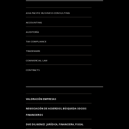
ASIA PACIFIC BUSINESS CONSULTING
ACCOUNTING
AUDITORÍA
TAX COMPLIANCE
TRADEMARK
COMMERCIAL LAW
CONTRACTS
VALORACIÓN EMPRESAS
NEGOCIACIÓN DE ACUERDOS, BÚSQUEDA SOCIOS
FINANCIEROS
DUE DILIGENCE: JURÍDICA, FINANCIERA, FISCAL