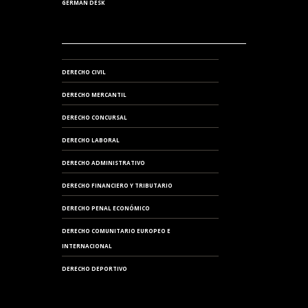
GERMAN DESK
DERECHO CIVIL
DERECHO MERCANTIL
DERECHO CONCURSAL
DERECHO LABORAL
DERECHO ADMINISTRATIVO
DERECHO FINANCIERO Y TRIBUTARIO
DERECHO PENAL ECONÓMICO
DERECHO COMUNITARIO EUROPEO E
INTERNACIONAL
DERECHO DEPORTIVO