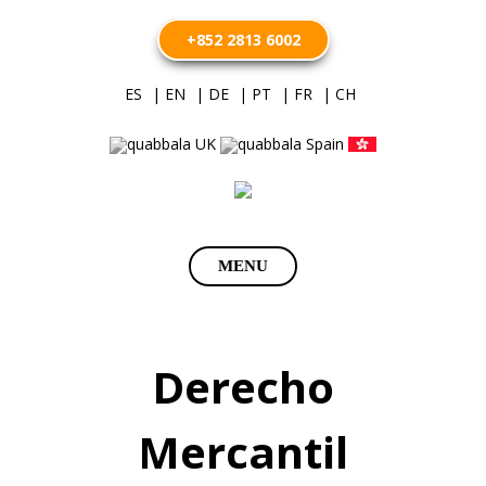
+852 2813 6002
ES
| EN
| DE
| PT
| FR
| CH
Saltar
MENU
al
contenido
Derecho
Mercantil