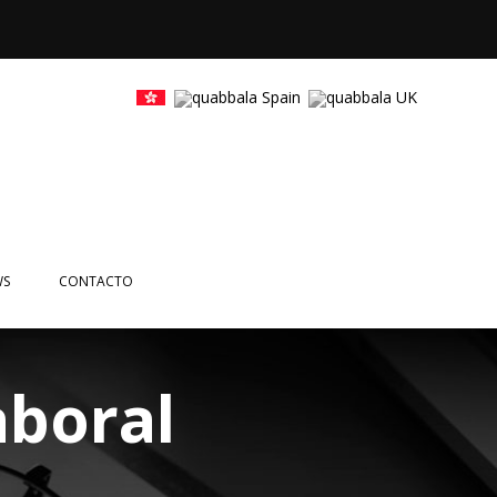
WS
CONTACTO
CIAS
NTOS
boral
ETTERS
EOS