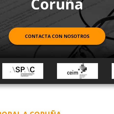
Coruña
UK DESK
REPRESENTACIÓN PARA ACUERDOS
DERECHO LABORAL
TRADEMARK
BARCELONA
CREACIÓN DE EMPRESAS EN EL
FINANCIEROS
GERMAN DESK
DERECHO ADMINISTRATIVO
COMMERCIAL LAW
BILBAO
EXTRANJERO
DUE DILIGENCE FINANCIERA
DERECHO FINANCIERO Y TRIBUTARIO
CONTRACTS
GIRONA
ELABORACIÓN DE PLAN ESTRATÉGICO
DERECHO PENAL ECONÓMICO
MADRID
CONTACTA CON NOSOTROS
PLANES ECONÓMICO-FINANCIEROS
DERECHO COMUNITARIO EUROPEO E
MÁLAGA
ESTUDIO DE MERCADO
INTERNACIONAL
OVIEDO
REESTRUCTURACIÓN EMPRESARIAL
DERECHO DEPORTIVO
PAMPLONA
PERITAJE JURÍDICO FINANCIERO
SAN SEBASTIÁN
REVISIÓN CONTABLE Y AUDITORÍA
SEVILLA
VALENCIA
VIGO