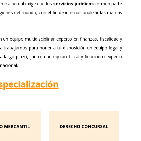
DUE DILIGENCE FINANCIERA
mica actual exige que los
servicios jurídicos
formen parte
DERECHO FINANCIERO Y TRIBUTARIO
CONTRACTS
GIRONA
egiones del mundo, con el fin de internacionalizar las marcas
ELABORACIÓN DE PLAN ESTRATÉGICO
DERECHO PENAL ECONÓMICO
MADRID
PLANES ECONÓMICO-FINANCIEROS
DERECHO COMUNITARIO EUROPEO E
MÁLAGA
 un equipo multidisciplinar experto en finanzas, fiscalidad y
ESTUDIO DE MERCADO
INTERNACIONAL
OVIEDO
a trabajamos para poner a tu disposición un equipo legal y
REESTRUCTURACIÓN EMPRESARIAL
DERECHO DEPORTIVO
 largo plazo, junto a un equipo fiscal y financiero experto
PAMPLONA
nacional.
PERITAJE JURÍDICO FINANCIERO
SAN SEBASTIÁN
REVISIÓN CONTABLE Y AUDITORÍA
specialización
SEVILLA
VALENCIA
VIGO
VITORIA
O MERCANTIL
DERECHO CONCURSAL
ZARAGOZA