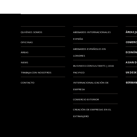
QUIÉNES SOMOS
ABOGADOS INTERNACIONALES
ÁREAS J
ESPAÑA
OFICINAS
COMERC
ABOGADOS ESPAÑOLES EN
ÁREAS
ECONÓM
LONDRES
NEWS
ASIAN D
BUSINESS CONSULTANTS | ASIA
TRABAJA CON NOSOTROS
PACIFICO
UK DESK
CONTACTO
INTERNACIONALIZACIÓN DE
GERMAN
EMPRESA
COMERCIO EXTERIOR
CREACIÓN DE EMPRESAS EN EL
EXTRANJERO