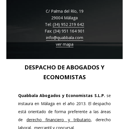
C/ Palma del Río, 19
29004 Málaga
Tel:
(34) 952 219 642
Fax: (34) 951 164 901
info@quabbala.com
ver mapa
DESPACHO DE ABOGADOS Y
ECONOMISTAS
Quabbala Abogados y Economistas S.L.P.
se
instaura en Málaga en el año 2013. El despacho
está orientado de forma preferente a las áreas
de
derecho financiero y tributario
, derecho
laboral,
mercantil
y concursal.