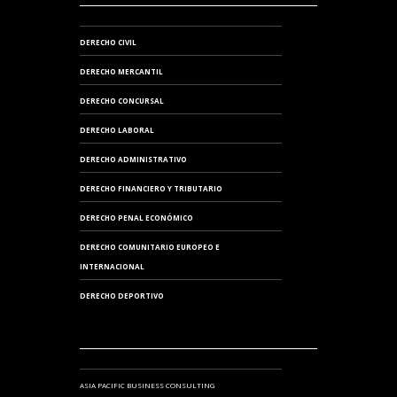
DERECHO CIVIL
DERECHO MERCANTIL
DERECHO CONCURSAL
DERECHO LABORAL
DERECHO ADMINISTRATIVO
DERECHO FINANCIERO Y TRIBUTARIO
DERECHO PENAL ECONÓMICO
DERECHO COMUNITARIO EUROPEO E
INTERNACIONAL
DERECHO DEPORTIVO
ASIA PACIFIC BUSINESS CONSULTING