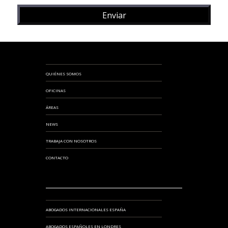
QUIÉNES SOMOS
OFICINAS
ÁREAS
NEWS
TRABAJA CON NOSOTROS
CONTACTO
ABOGADOS INTERNACIONALES ESPAÑA
ABOGADOS ESPAÑOLES EN LONDRES