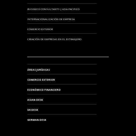
BUSINESS CONSULTANTS | ASIA PACIFICO
INTERNACIONALIZACIÓN DE EMPRESA
COMERCIO EXTERIOR
CREACIÓN DE EMPRESAS EN EL EXTRANJERO
ÁREAS JURÍDICAS
COMERCIO EXTERIOR
ECONÓMICO FINANCIERO
ASIAN DESK
UK DESK
GERMAN DESK