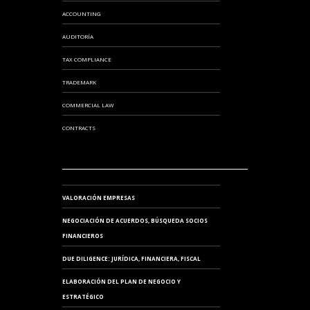
ACCOUNTING
AUDITORÍA
TAX COMPLIANCE
TRADEMARK
COMMERCIAL LAW
CONTRACTS
VALORACIÓN EMPRESAS
NEGOCIACIÓN DE ACUERDOS, BÚSQUEDA SOCIOS
FINANCIEROS
DUE DILIGENCE: JURÍDICA, FINANCIERA, FISCAL
ELABORACIÓN DEL PLAN DE NEGOCIO Y
ESTRATÉGICO