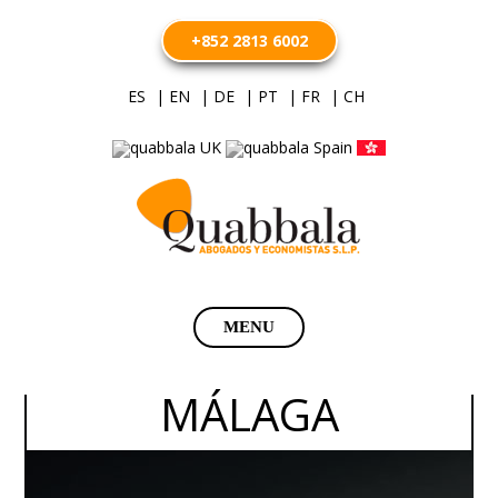
+852 2813 6002
ES
| EN
| DE
| PT
| FR
| CH
Saltar
MENU
al
contenido
MÁLAGA