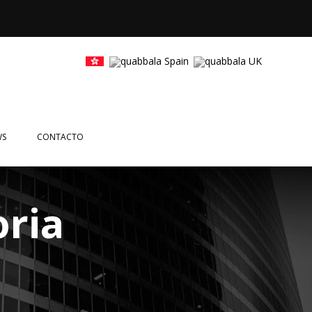
WS
CONTACTO
CIAS
NTOS
oria
ETTERS
EOS