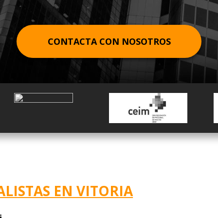
EXTRANJERO
DUE DILIGENCE FINANCIERA
DERECHO FINANCIERO Y TRIBUTARIO
CONTRACTS
GIRONA
ELABORACIÓN DE PLAN ESTRATÉGICO
DERECHO PENAL ECONÓMICO
MADRID
CONTACTA CON NOSOTROS
PLANES ECONÓMICO-FINANCIEROS
DERECHO COMUNITARIO EUROPEO E
MÁLAGA
ESTUDIO DE MERCADO
INTERNACIONAL
OVIEDO
REESTRUCTURACIÓN EMPRESARIAL
DERECHO DEPORTIVO
PAMPLONA
PERITAJE JURÍDICO FINANCIERO
SAN SEBASTIÁN
REVISIÓN CONTABLE Y AUDITORÍA
SEVILLA
VALENCIA
VIGO
LISTAS EN VITORIA
VITORIA
ZARAGOZA