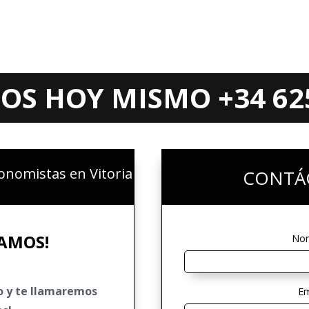
S HOY MISMO +34 625
nomistas en Vitoria
CONTÁ
MAMOS!
No
o y te llamaremos
Em