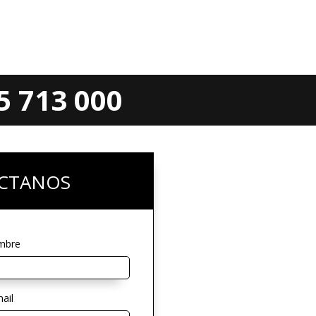
 713 000
CTANOS
mbre
ail