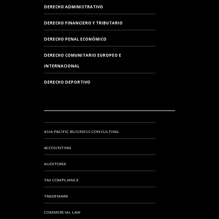
DERECHO ADMINISTRATIVO
DERECHO FINANCIERO Y TRIBUTARIO
DERECHO PENAL ECONÓMICO
DERECHO COMUNITARIO EUROPEO E
INTERNACIONAL
DERECHO DEPORTIVO
ASIA PACIFIC BUSINESS CONSULTING
ACCOUNTING
AUDITORÍA
TAX COMPLIANCE
TRADEMARK
COMMERCIAL LAW