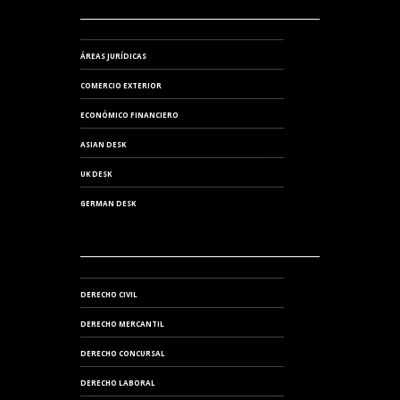
ÁREAS JURÍDICAS
COMERCIO EXTERIOR
ECONÓMICO FINANCIERO
ASIAN DESK
UK DESK
GERMAN DESK
DERECHO CIVIL
DERECHO MERCANTIL
DERECHO CONCURSAL
DERECHO LABORAL