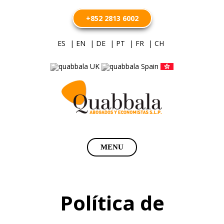
+852 2813 6002
ES
| EN
| DE
| PT
| FR
| CH
Saltar
MENU
al
contenido
Política de