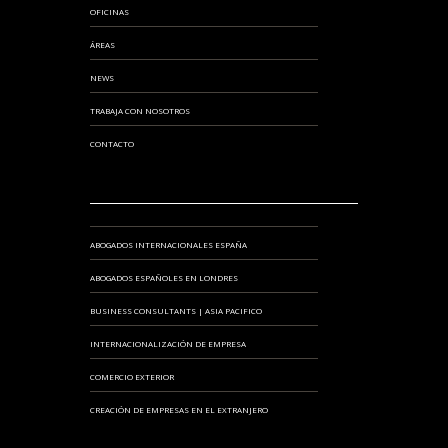
OFICINAS
ÁREAS
NEWS
TRABAJA CON NOSOTROS
CONTACTO
ABOGADOS INTERNACIONALES ESPAÑA
ABOGADOS ESPAÑOLES EN LONDRES
BUSINESS CONSULTANTS | ASIA PACIFICO
INTERNACIONALIZACIÓN DE EMPRESA
COMERCIO EXTERIOR
CREACIÓN DE EMPRESAS EN EL EXTRANJERO