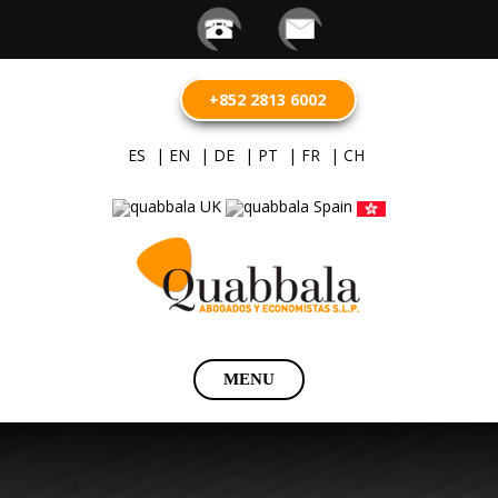
+852 2813 6002
ES
| EN
| DE
| PT
| FR
| CH
Saltar
MENU
al
contenido