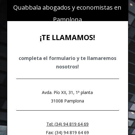
Quabbala abogados y economistas en
DERECHO ADMINISTRATIVO
DERECHO FINANCIERO Y TRIBUTARIO
Pamplona
DERECHO PENAL ECONÓMICO
¡TE LLAMAMOS!
DERECHO COMUNITARIO EUROPEO E INTERNACIONAL
DERECHO DEPORTIVO
completa el formulario y te llamaremos
nosotros!
Avda. Pío XII, 31, 1ª planta
31008 Pamplona
Tel: (34) 94 819 64 69
Fax: (34) 94 819 64 69