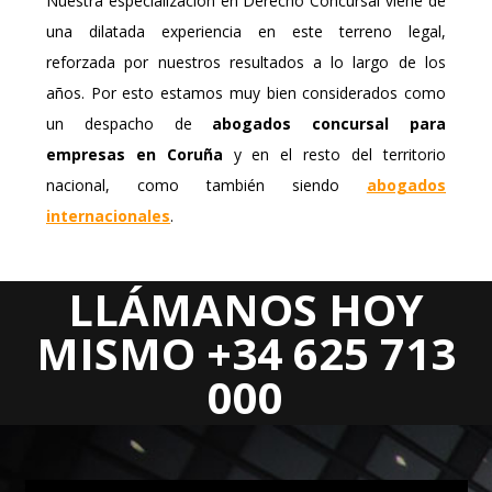
Nuestra especialización en Derecho Concursal viene de
una dilatada experiencia en este terreno legal,
reforzada por nuestros resultados a lo largo de los
años. Por esto estamos muy bien considerados como
un despacho de
abogados concursal para
empresas en Coruña
y en el resto del territorio
nacional, como también siendo
abogados
internacionales
.
LLÁMANOS HOY
Areas Jurídicas
MISMO +34 625 713
DERECHO CIVIL
000
DERECHO MERCANTIL
DERECHO CONCURSAL
DERECHO LABORAL