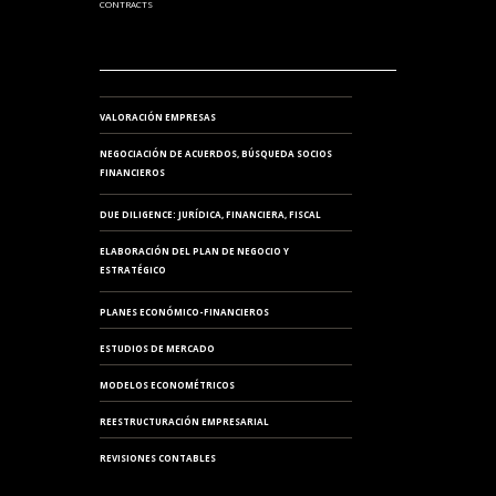
CONTRACTS
VALORACIÓN EMPRESAS
NEGOCIACIÓN DE ACUERDOS, BÚSQUEDA SOCIOS
FINANCIEROS
DUE DILIGENCE: JURÍDICA, FINANCIERA, FISCAL
ELABORACIÓN DEL PLAN DE NEGOCIO Y
ESTRATÉGICO
PLANES ECONÓMICO-FINANCIEROS
ESTUDIOS DE MERCADO
MODELOS ECONOMÉTRICOS
REESTRUCTURACIÓN EMPRESARIAL
REVISIONES CONTABLES