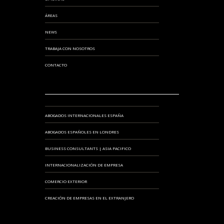
ÁREAS
NEWS
TRABAJA CON NOSOTROS
CONTACTO
ABOGADOS INTERNACIONALES ESPAÑA
ABOGADOS ESPAÑOLES EN LONDRES
BUSINESS CONSULTANTS | ASIA PACIFICO
INTERNACIONALIZACIÓN DE EMPRESA
COMERCIO EXTERIOR
CREACIÓN DE EMPRESAS EN EL EXTRANJERO