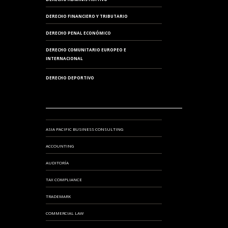
DERECHO FINANCIERO Y TRIBUTARIO
DERECHO PENAL ECONÓMICO
DERECHO COMUNITARIO EUROPEO E
INTERNACIONAL
DERECHO DEPORTIVO
ASIA PACIFIC BUSINESS CONSULTING
ACCOUNTING
AUDITORÍA
TAX COMPLIANCE
TRADEMARK
COMMERCIAL LAW