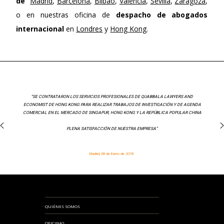
de
Madrid
,
Barcelona
,
Bilbao
,
Valencia
,
Sevilla
,
Zaragoza
,
o en nuestras oficina de
despacho de abogados
internacional
en
Londres
y
Hong Kong
.
“SE CONTRATARON LOS SERVICIOS PROFESIONALES DE QUABBALA LAWYERS AND
ECONOMIST DE HONG KONG PARA REALIZAR TRABAJOS DE INVESTIGACIÓN Y DE AGENDA
COMERCIAL EN EL MERCADO DE SINGAPUR, HONG KONG Y LA REPÚBLICA POPULAR CHINA
PLENA SATISFACCIÓN DE NUESTRA EMPRESA”
Madrid, 08 de Enero de 2018
QUIÉNES SOMOS
OFICINAS