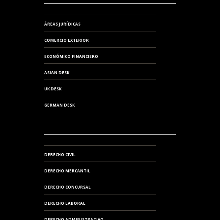
ÁREAS JURÍDICAS
COMERCIO EXTERIOR
ECONÓMICO FINANCIERO
ASIAN DESK
UK DESK
GERMAN DESK
DERECHO CIVIL
DERECHO MERCANTIL
DERECHO CONCURSAL
DERECHO LABORAL
DERECHO ADMINISTRATIVO