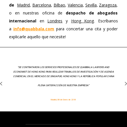
de
Madrid
,
Barcelona
,
Bilbao
,
Valencia
,
Sevilla
,
Zaragoza
,
o en nuestras oficina de
despacho de abogados
internacional
en
Londres
y
Hong Kong
. Escríbanos
a
info@quabbala.com
para concertar una cita y poder
explicarle aquello que necesite!
“SE CONTRATARON LOS SERVICIOS PROFESIONALES DE QUABBALA LAWYERS AND
ECONOMIST DE HONG KONG PARA REALIZAR TRABAJOS DE INVESTIGACIÓN Y DE AGENDA
COMERCIAL EN EL MERCADO DE SINGAPUR, HONG KONG Y LA REPÚBLICA POPULAR CHINA
PLENA SATISFACCIÓN DE NUESTRA EMPRESA”
Madrid, 08 de Enero de 2018