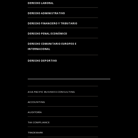
DERECHO LABORAL
DERECHO ADMINISTRATIVO
DERECHO FINANCIERO Y TRIBUTARIO
DERECHO PENAL ECONÓMICO
DERECHO COMUNITARIO EUROPEO E
INTERNACIONAL
DERECHO DEPORTIVO
ASIA PACIFIC BUSINESS CONSULTING
ACCOUNTING
AUDITORÍA
TAX COMPLIANCE
TRADEMARK