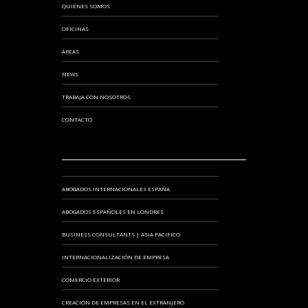
QUIÉNES SOMOS
OFICINAS
ÁREAS
NEWS
TRABAJA CON NOSOTROS
CONTACTO
ABOGADOS INTERNACIONALES ESPAÑA
ABOGADOS ESPAÑOLES EN LONDRES
BUSINESS CONSULTANTS | ASIA PACIFICO
INTERNACIONALIZACIÓN DE EMPRESA
COMERCIO EXTERIOR
CREACIÓN DE EMPRESAS EN EL EXTRANJERO