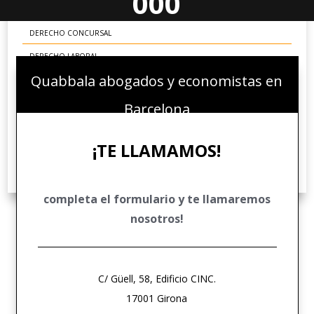
000
DERECHO MERCANTIL
DERECHO CONCURSAL
DERECHO LABORAL
Quabbala abogados y economistas en
DERECHO ADMINISTRATIVO
DERECHO FINANCIERO Y TRIBUTARIO
Barcelona
DERECHO PENAL ECONÓMICO
¡TE LLAMAMOS!
DERECHO COMUNITARIO EUROPEO E INTERNACIONAL
DERECHO DEPORTIVO
completa el formulario y te llamaremos
nosotros!
C/ Güell, 58, Edificio CINC.
17001 Girona