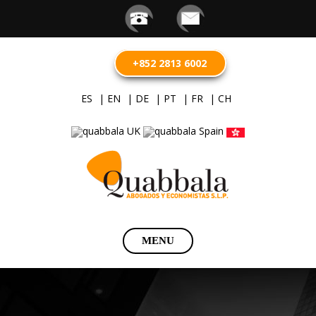
+852 2813 6002
ES
| EN
| DE
| PT
| FR
| CH
Saltar
MENU
al
contenido