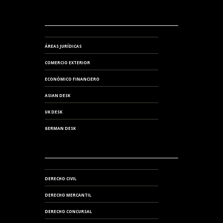
ÁREAS JURÍDICAS
COMERCIO EXTERIOR
ECONÓMICO FINANCIERO
ASIAN DESK
UK DESK
GERMAN DESK
DERECHO CIVIL
DERECHO MERCANTIL
DERECHO CONCURSAL