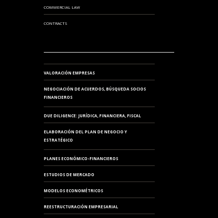
COMMERCIAL LAW
CONTRACTS
VALORACIÓN EMPRESAS
NEGOCIACIÓN DE ACUERDOS, BÚSQUEDA SOCIOS
FINANCIEROS
DUE DILIGENCE: JURÍDICA, FINANCIERA, FISCAL
ELABORACIÓN DEL PLAN DE NEGOCIO Y
ESTRATÉGICO
PLANES ECONÓMICO-FINANCIEROS
ESTUDIOS DE MERCADO
MODELOS ECONOMÉTRICOS
REESTRUCTURACIÓN EMPRESARIAL