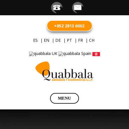
+852 2813 6002
ES
| EN
| DE
| PT
| FR
| CH
Saltar
MENU
al
contenido