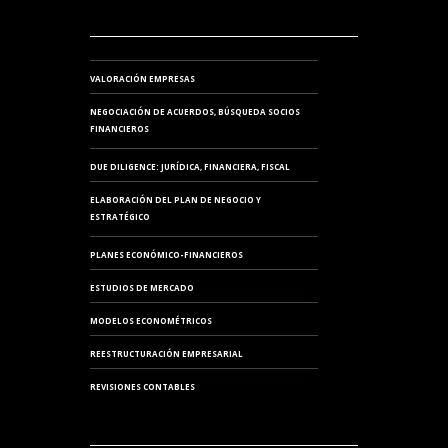
VALORACIÓN EMPRESAS
NEGOCIACIÓN DE ACUERDOS, BÚSQUEDA SOCIOS
FINANCIEROS
DUE DILIGENCE: JURÍDICA, FINANCIERA, FISCAL
ELABORACIÓN DEL PLAN DE NEGOCIO Y
ESTRATÉGICO
PLANES ECONÓMICO-FINANCIEROS
ESTUDIOS DE MERCADO
MODELOS ECONOMÉTRICOS
REESTRUCTURACIÓN EMPRESARIAL
REVISIONES CONTABLES