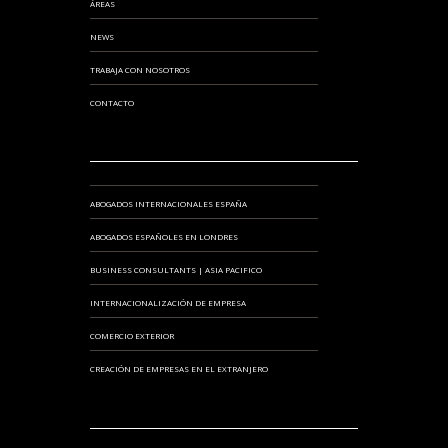
ÁREAS
NEWS
TRABAJA CON NOSOTROS
CONTACTO
ABOGADOS INTERNACIONALES ESPAÑA
ABOGADOS ESPAÑOLES EN LONDRES
BUSINESS CONSULTANTS | ASIA PACIFICO
INTERNACIONALIZACIÓN DE EMPRESA
COMERCIO EXTERIOR
CREACIÓN DE EMPRESAS EN EL EXTRANJERO