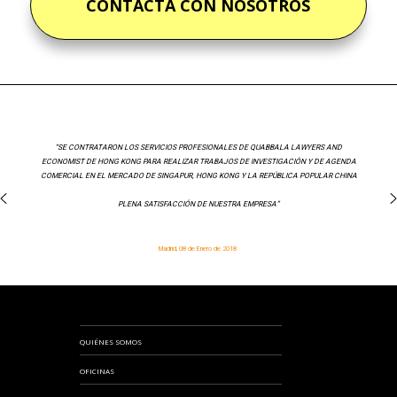
CONTACTA CON NOSOTROS
“SE CONTRATARON LOS SERVICIOS PROFESIONALES DE QUABBALA LAWYERS AND
ECONOMIST DE HONG KONG PARA REALIZAR TRABAJOS DE INVESTIGACIÓN Y DE AGENDA
COMERCIAL EN EL MERCADO DE SINGAPUR, HONG KONG Y LA REPÚBLICA POPULAR CHINA
PLENA SATISFACCIÓN DE NUESTRA EMPRESA”
Madrid, 08 de Enero de 2018
QUIÉNES SOMOS
OFICINAS