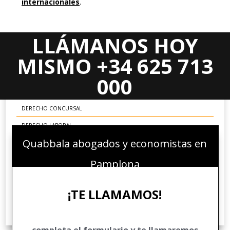
internacionales
.
LLÁMANOS HOY
Areas Jurídicas
MISMO +34 625 713
DERECHO CIVIL
000
DERECHO MERCANTIL
DERECHO CONCURSAL
DERECHO LABORAL
Quabbala abogados y economistas en
DERECHO ADMINISTRATIVO
DERECHO FINANCIERO Y TRIBUTARIO
Pamplona
DERECHO PENAL ECONÓMICO
¡TE LLAMAMOS!
DERECHO COMUNITARIO EUROPEO E INTERNACIONAL
DERECHO DEPORTIVO