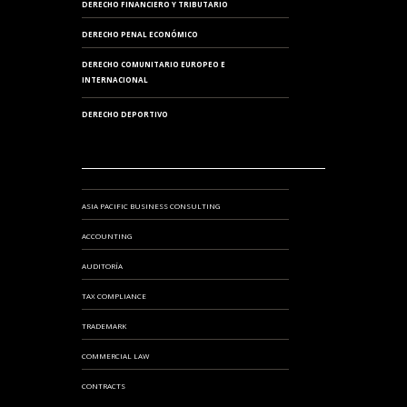
DERECHO FINANCIERO Y TRIBUTARIO
DERECHO PENAL ECONÓMICO
DERECHO COMUNITARIO EUROPEO E
INTERNACIONAL
DERECHO DEPORTIVO
ASIA PACIFIC BUSINESS CONSULTING
ACCOUNTING
AUDITORÍA
TAX COMPLIANCE
TRADEMARK
COMMERCIAL LAW
CONTRACTS