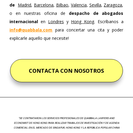
de
Madrid
,
Barcelona
,
Bilbao
,
Valencia
,
Sevilla
,
Zaragoza
,
o en nuestras oficina de
despacho de abogados
internacional
en
Londres
y
Hong Kong
. Escríbanos a
info@quabbala.com
para concertar una cita y poder
explicarle aquello que necesite!
CONTACTA CON NOSOTROS
“SE CONTRATARON LOS SERVICIOS PROFESIONALES DE QUABBALA LAWYERS AND
ECONOMIST DE HONG KONG PARA REALIZAR TRABAJOS DE INVESTIGACIÓN Y DE AGENDA
COMERCIAL EN EL MERCADO DE SINGAPUR, HONG KONG Y LA REPÚBLICA POPULAR CHINA