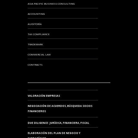
ASIA PACIFIC BUSINESS CONSULTING
ACCOUNTING
AUDITORÍA
TAX COMPLIANCE
TRADEMARK
COMMERCIAL LAW
CONTRACTS
VALORACIÓN EMPRESAS
NEGOCIACIÓN DE ACUERDOS, BÚSQUEDA SOCIOS
FINANCIEROS
DUE DILIGENCE: JURÍDICA, FINANCIERA, FISCAL
ELABORACIÓN DEL PLAN DE NEGOCIO Y