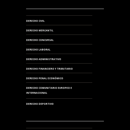
DERECHO CIVIL
DERECHO MERCANTIL
DERECHO CONCURSAL
DERECHO LABORAL
DERECHO ADMINISTRATIVO
DERECHO FINANCIERO Y TRIBUTARIO
DERECHO PENAL ECONÓMICO
DERECHO COMUNITARIO EUROPEO E
INTERNACIONAL
DERECHO DEPORTIVO