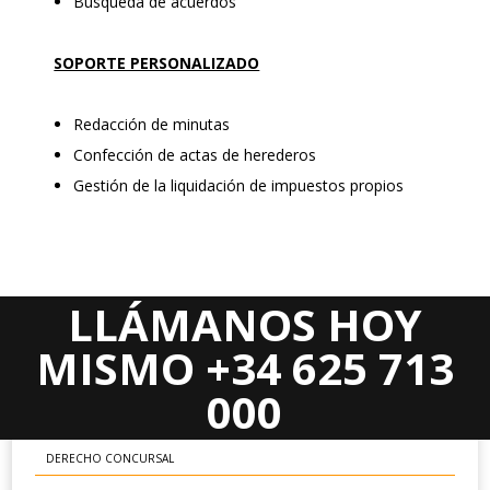
Búsqueda de acuerdos
SOPORTE PERSONALIZADO
Redacción de minutas
Confección de actas de herederos
Gestión de la liquidación de impuestos propios
LLÁMANOS HOY
Areas Jurídicas
MISMO +34 625 713
DERECHO CIVIL
000
DERECHO MERCANTIL
DERECHO CONCURSAL