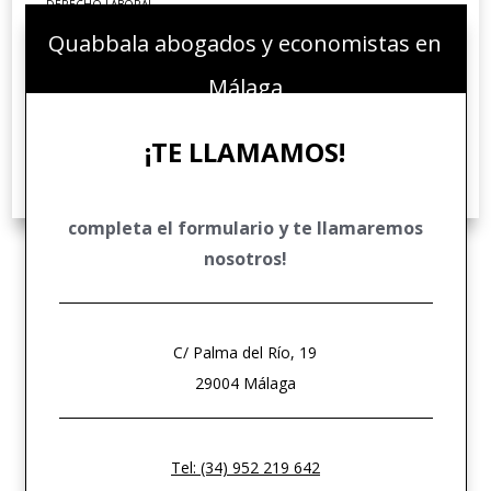
DERECHO LABORAL
Quabbala abogados y economistas en
DERECHO ADMINISTRATIVO
DERECHO FINANCIERO Y TRIBUTARIO
Málaga
DERECHO PENAL ECONÓMICO
¡TE LLAMAMOS!
DERECHO COMUNITARIO EUROPEO E INTERNACIONAL
DERECHO DEPORTIVO
completa el formulario y te llamaremos
nosotros!
C/ Palma del Río, 19
29004 Málaga
Tel: (34) 952 219 642