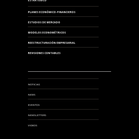
ESTRATÉGICO
PLANES ECONÓMICO-FINANCIEROS
ESTUDIOS DE MERCADO
MODELOS ECONOMÉTRICOS
REESTRUCTURACIÓN EMPRESARIAL
REVISIONES CONTABLES
NOTICIAS
NEWS
EVENTOS
NEWSLETTERS
VIDEOS