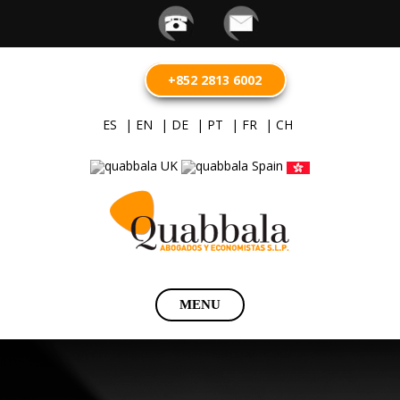
+852 2813 6002
ES
| EN
| DE
| PT
| FR
| CH
Saltar
MENU
al
contenido