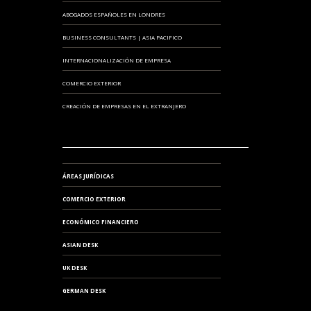
ABOGADOS ESPAÑOLES EN LONDRES
BUSINESS CONSULTANTS | ASIA PACIFICO
INTERNACIONALIZACIÓN DE EMPRESA
COMERCIO EXTERIOR
CREACIÓN DE EMPRESAS EN EL EXTRANJERO
ÁREAS JURÍDICAS
COMERCIO EXTERIOR
ECONÓMICO FINANCIERO
ASIAN DESK
UK DESK
GERMAN DESK