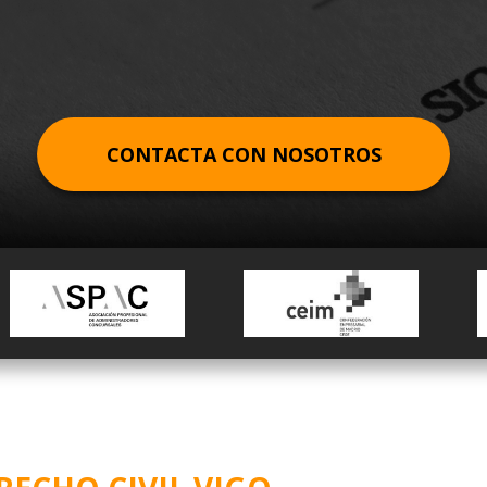
UK DESK
REPRESENTACIÓN PARA ACUERDOS
DERECHO LABORAL
TRADEMARK
BARCELONA
CREACIÓN DE EMPRESAS EN EL
FINANCIEROS
GERMAN DESK
DERECHO ADMINISTRATIVO
COMMERCIAL LAW
BILBAO
EXTRANJERO
DUE DILIGENCE FINANCIERA
DERECHO FINANCIERO Y TRIBUTARIO
CONTRACTS
GIRONA
ELABORACIÓN DE PLAN ESTRATÉGICO
DERECHO PENAL ECONÓMICO
MADRID
CONTACTA CON NOSOTROS
PLANES ECONÓMICO-FINANCIEROS
DERECHO COMUNITARIO EUROPEO E
MÁLAGA
ESTUDIO DE MERCADO
INTERNACIONAL
OVIEDO
REESTRUCTURACIÓN EMPRESARIAL
DERECHO DEPORTIVO
PAMPLONA
PERITAJE JURÍDICO FINANCIERO
SAN SEBASTIÁN
REVISIÓN CONTABLE Y AUDITORÍA
SEVILLA
VALENCIA
VIGO