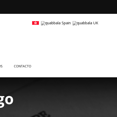
WS
CONTACTO
CIAS
NTOS
go
ETTERS
EOS