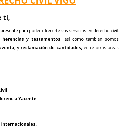
ECHO CIVIL VIGO
VITORIA
 ti,
ZARAGOZA
presente para poder ofrecerte sus servicios en derecho civil.
 herencias
y testamentos
, así como también somos
aventa
, y
reclamación de cantidades,
entre otros áreas
ivil
Herencia Yacente
 internacionales.