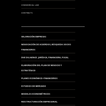
COMMERCIAL LAW
CONTRACTS
VALORACIÓN EMPRESAS
NEGOCIACIÓN DE ACUERDOS, BÚSQUEDA SOCIOS
FINANCIEROS
DUE DILIGENCE: JURÍDICA, FINANCIERA, FISCAL
ELABORACIÓN DEL PLAN DE NEGOCIO Y
ESTRATÉGICO
PLANES ECONÓMICO-FINANCIEROS
ESTUDIOS DE MERCADO
MODELOS ECONOMÉTRICOS
REESTRUCTURACIÓN EMPRESARIAL