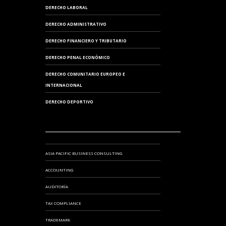
DERECHO LABORAL
DERECHO ADMINISTRATIVO
DERECHO FINANCIERO Y TRIBUTARIO
DERECHO PENAL ECONÓMICO
DERECHO COMUNITARIO EUROPEO E
INTERNACIONAL
DERECHO DEPORTIVO
ASIA PACIFIC BUSINESS CONSULTING
ACCOUNTING
AUDITORÍA
TAX COMPLIANCE
TRADEMARK