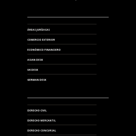
ÁREAS JURÍDICAS
COMERCIO EXTERIOR
ECONÓMICO FINANCIERO
ASIAN DESK
UK DESK
GERMAN DESK
DERECHO CIVIL
DERECHO MERCANTIL
DERECHO CONCURSAL