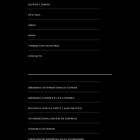
QUIÉNES SOMOS
OFICINAS
ÁREAS
NEWS
TRABAJA CON NOSOTROS
CONTACTO
ABOGADOS INTERNACIONALES ESPAÑA
ABOGADOS ESPAÑOLES EN LONDRES
BUSINESS CONSULTANTS | ASIA PACIFICO
INTERNACIONALIZACIÓN DE EMPRESA
COMERCIO EXTERIOR
CREACIÓN DE EMPRESAS EN EL EXTRANJERO