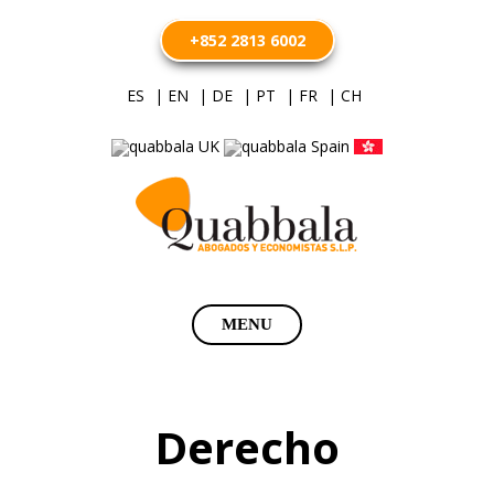
+852 2813 6002
ES
| EN
| DE
| PT
| FR
| CH
Saltar
MENU
al
contenido
Derecho