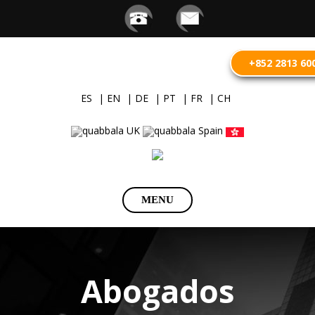
+852 2813 60
ES
| EN
| DE
| PT
| FR
| CH
Saltar
MENU
al
contenido
Abogados