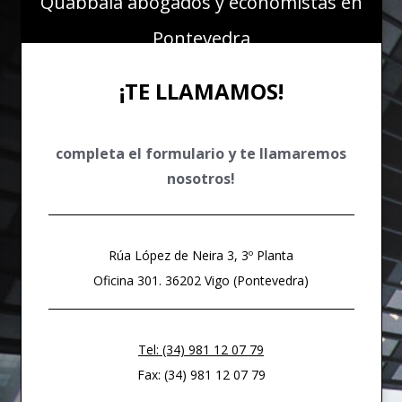
Quabbala abogados y economistas en
DERECHO ADMINISTRATIVO
DERECHO FINANCIERO Y TRIBUTARIO
Pontevedra
DERECHO PENAL ECONÓMICO
¡TE LLAMAMOS!
DERECHO COMUNITARIO EUROPEO E INTERNACIONAL
DERECHO DEPORTIVO
completa el formulario y te llamaremos
nosotros!
Rúa López de Neira 3, 3º Planta
Oficina 301. 36202 Vigo (Pontevedra)
Tel: (34) 981 12 07 79
Fax: (34) 981 12 07 79