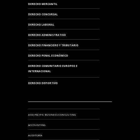
DERECHO MERCANTIL
DERECHO CONCURSAL
DERECHO LABORAL
DERECHO ADMINISTRATIVO
DERECHO FINANCIERO Y TRIBUTARIO
DERECHO PENAL ECONÓMICO
DERECHO COMUNITARIO EUROPEO E
INTERNACIONAL
DERECHO DEPORTIVO
ASIA PACIFIC BUSINESS CONSULTING
ACCOUNTING
AUDITORÍA