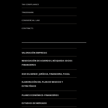
TAX COMPLIANCE
TRADEMARK
COMMERCIAL LAW
CONTRACTS
VALORACIÓN EMPRESAS
NEGOCIACIÓN DE ACUERDOS, BÚSQUEDA SOCIOS
FINANCIEROS
DUE DILIGENCE: JURÍDICA, FINANCIERA, FISCAL
ELABORACIÓN DEL PLAN DE NEGOCIO Y
ESTRATÉGICO
PLANES ECONÓMICO-FINANCIEROS
ESTUDIOS DE MERCADO