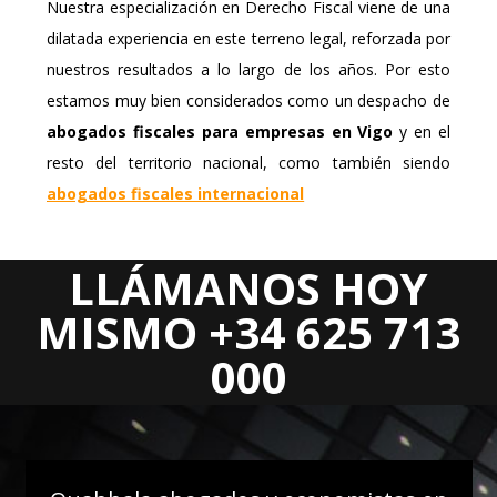
Nuestra especialización en Derecho Fiscal viene de una
dilatada experiencia en este terreno legal, reforzada por
nuestros resultados a lo largo de los años. Por esto
estamos muy bien considerados como un despacho de
abogados fiscales para empresas en Vigo
y en el
resto del territorio nacional, como también siendo
abogados fiscales internacional
LLÁMANOS HOY
Areas Jurídicas
MISMO +34 625 713
DERECHO CIVIL
000
DERECHO MERCANTIL
DERECHO CONCURSAL
DERECHO LABORAL