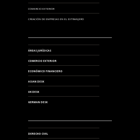
COMERCIO EXTERIOR
CREACIÓN DE EMPRESAS EN EL EXTRANJERO
ÁREAS JURÍDICAS
COMERCIO EXTERIOR
ECONÓMICO FINANCIERO
ASIAN DESK
UK DESK
GERMAN DESK
DERECHO CIVIL