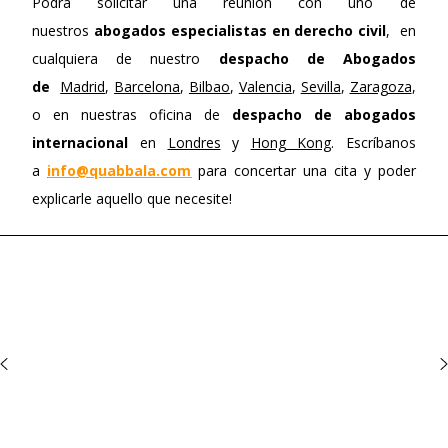
Podrá solicitar una reunión con uno de
nuestros
abogados especialistas en derecho civil
, en
cualquiera de nuestro
despacho de Abogados
de
Madrid
,
Barcelona
,
Bilbao
,
Valencia
,
Sevilla
,
Zaragoza
,
o en nuestras oficina de
despacho de abogados
internacional
en
Londres
y
Hong Kong
. Escríbanos
a
info@quabbala.com
para concertar una cita y poder
explicarle aquello que necesite!