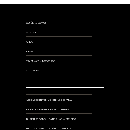
QUIÉNES SOMOS
OFICINAS
ÁREAS
NEWS
TRABAJA CON NOSOTROS
CONTACTO
ABOGADOS INTERNACIONALES ESPAÑA
ABOGADOS ESPAÑOLES EN LONDRES
BUSINESS CONSULTANTS | ASIA PACIFICO
INTERNACIONALIZACIÓN DE EMPRESA