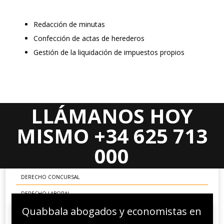
Redacción de minutas
Confección de actas de herederos
Gestión de la liquidación de impuestos propios
LLÁMANOS HOY
Areas Jurídicas
MISMO +34 625 713
DERECHO CIVIL
000
DERECHO MERCANTIL
DERECHO CONCURSAL
DERECHO LABORAL
Quabbala abogados y economistas en
DERECHO ADMINISTRATIVO