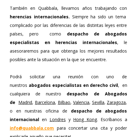
También en Quabbala, llevamos años trabajando con
herencias internacionales.
Siempre ha sido un tema
complicado por las diferencias de las distintas leyes entre
países, pero como
despacho de abogados
especialistas en herencias internacionales
, le
asesoraremos para que obtenga los mejores resultados
posibles ante la situación en la que se encuentre.
Podrá solicitar una reunión con uno de
nuestros
abogados especialistas en derecho civil
, en
cualquiera de nuestro
despacho de Abogados
de
Madrid
,
Barcelona
,
Bilbao
,
Valencia
,
Sevilla
,
Zaragoza
,
o en nuestras oficina de
despacho de abogados
internacional
en
Londres
y
Hong Kong
. Escríbanos a
info@quabbala.com
para concertar una cita y poder
explicarle aquello que necesite!