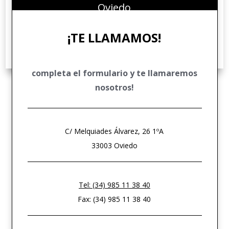
DERECHO FINANCIERO Y TRIBUTARIO
Oviedo
DERECHO PENAL ECONÓMICO
¡TE LLAMAMOS!
DERECHO COMUNITARIO EUROPEO E INTERNACIONAL
DERECHO DEPORTIVO
completa el formulario y te llamaremos
nosotros!
C/ Melquiades Álvarez, 26 1ºA
33003 Oviedo
Tel: (34) 985 11 38 40
Fax: (34) 985 11 38 40