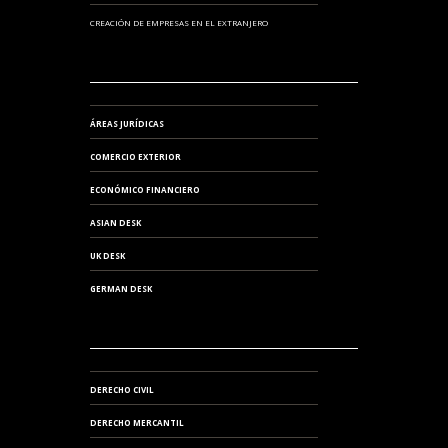
CREACIÓN DE EMPRESAS EN EL EXTRANJERO
ÁREAS JURÍDICAS
COMERCIO EXTERIOR
ECONÓMICO FINANCIERO
ASIAN DESK
UK DESK
GERMAN DESK
DERECHO CIVIL
DERECHO MERCANTIL