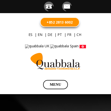
+852 2813 6002
ES
| EN
| DE
| PT
| FR
| CH
Saltar
MENU
al
contenido