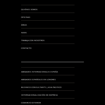
QUIÉNES SOMOS
OFICINAS
ÁREAS
NEWS
TRABAJA CON NOSOTROS
CONTACTO
ABOGADOS INTERNACIONALES ESPAÑA
ABOGADOS ESPAÑOLES EN LONDRES
BUSINESS CONSULTANTS | ASIA PACIFICO
INTERNACIONALIZACIÓN DE EMPRESA
COMERCIO EXTERIOR