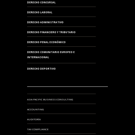
DERECHO CONCURSAL
DERECHO LABORAL
DERECHO ADMINISTRATIVO
DERECHO FINANCIERO Y TRIBUTARIO
DERECHO PENAL ECONÓMICO
DERECHO COMUNITARIO EUROPEO E
INTERNACIONAL
DERECHO DEPORTIVO
ASIA PACIFIC BUSINESS CONSULTING
ACCOUNTING
AUDITORÍA
TAX COMPLIANCE