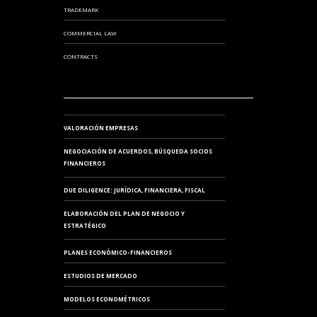
TRADEMARK
COMMERCIAL LAW
CONTRACTS
VALORACIÓN EMPRESAS
NEGOCIACIÓN DE ACUERDOS, BÚSQUEDA SOCIOS
FINANCIEROS
DUE DILIGENCE: JURÍDICA, FINANCIERA, FISCAL
ELABORACIÓN DEL PLAN DE NEGOCIO Y
ESTRATÉGICO
PLANES ECONÓMICO-FINANCIEROS
ESTUDIOS DE MERCADO
MODELOS ECONOMÉTRICOS