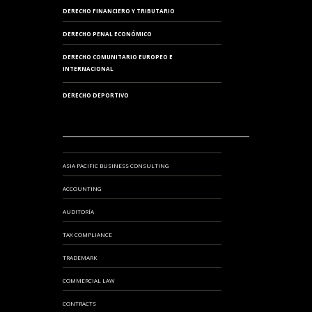
DERECHO FINANCIERO Y TRIBUTARIO
DERECHO PENAL ECONÓMICO
DERECHO COMUNITARIO EUROPEO E
INTERNACIONAL
DERECHO DEPORTIVO
ASIA PACIFIC BUSINESS CONSULTING
ACCOUNTING
AUDITORÍA
TAX COMPLIANCE
TRADEMARK
COMMERCIAL LAW
CONTRACTS