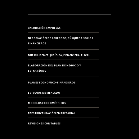
VALORACIÓN EMPRESAS
NEGOCIACIÓN DE ACUERDOS, BÚSQUEDA SOCIOS
FINANCIEROS
DUE DILIGENCE: JURÍDICA, FINANCIERA, FISCAL
ELABORACIÓN DEL PLAN DE NEGOCIO Y
ESTRATÉGICO
PLANES ECONÓMICO-FINANCIEROS
ESTUDIOS DE MERCADO
MODELOS ECONOMÉTRICOS
REESTRUCTURACIÓN EMPRESARIAL
REVISIONES CONTABLES