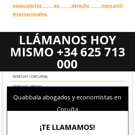
especialistas en derecho mercantil
internacionales
.
LLÁMANOS HOY
Areas Jurídicas
MISMO +34 625 713
DERECHO CIVIL
000
DERECHO MERCANTIL
DERECHO CONCURSAL
DERECHO LABORAL
Quabbala abogados y economistas en
DERECHO ADMINISTRATIVO
DERECHO FINANCIERO Y TRIBUTARIO
Coruña
DERECHO PENAL ECONÓMICO
¡TE LLAMAMOS!
DERECHO COMUNITARIO EUROPEO E INTERNACIONAL