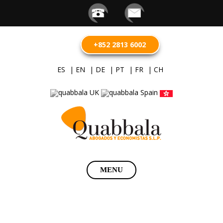
+852 2813 6002
ES
| EN
| DE
| PT
| FR
| CH
Saltar
MENU
al
contenido