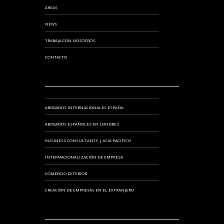
ÁREAS
NEWS
TRABAJA CON NOSOTROS
CONTACTO
ABOGADOS INTERNACIONALES ESPAÑA
ABOGADOS ESPAÑOLES EN LONDRES
BUSINESS CONSULTANTS | ASIA PACIFICO
INTERNACIONALIZACIÓN DE EMPRESA
COMERCIO EXTERIOR
CREACIÓN DE EMPRESAS EN EL EXTRANJERO