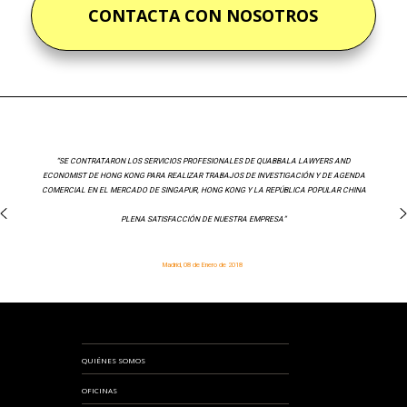
CONTACTA CON NOSOTROS
“SE CONTRATARON LOS SERVICIOS PROFESIONALES DE QUABBALA LAWYERS AND
ECONOMIST DE HONG KONG PARA REALIZAR TRABAJOS DE INVESTIGACIÓN Y DE AGENDA
COMERCIAL EN EL MERCADO DE SINGAPUR, HONG KONG Y LA REPÚBLICA POPULAR CHINA
PLENA SATISFACCIÓN DE NUESTRA EMPRESA”
Madrid, 08 de Enero de 2018
QUIÉNES SOMOS
OFICINAS