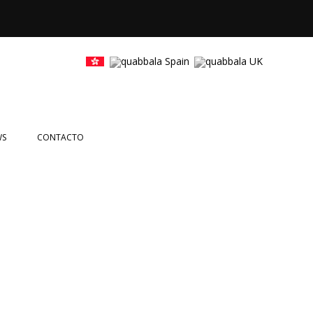
WS
CONTACTO
CIAS
NTOS
en Girona
ETTERS
EOS