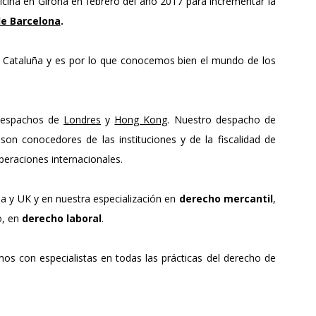
ina en Girona en febrero del año 2017 para incrementar la
de Barcelona
.
Cataluña y es por lo que conocemos bien el mundo de los
 despachos de
Londres
y
Hong Kong
. Nuestro despacho de
on conocedores de las instituciones y de la fiscalidad de
eraciones internacionales.
ia y UK y en nuestra especialización en
derecho mercantil
,
o, en
derecho laboral
.
s con especialistas en todas las prácticas del derecho de