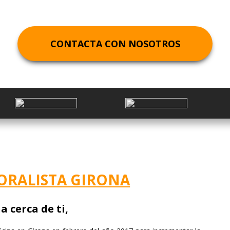
EXTRANJERO
DUE DILIGENCE FINANCIERA
DERECHO FINANCIERO Y TRIBUTARIO
CONTRACTS
GIRONA
ELABORACIÓN DE PLAN ESTRATÉGICO
DERECHO PENAL ECONÓMICO
MADRID
CONTACTA CON NOSOTROS
PLANES ECONÓMICO-FINANCIEROS
DERECHO COMUNITARIO EUROPEO E
MÁLAGA
ESTUDIO DE MERCADO
INTERNACIONAL
OVIEDO
REESTRUCTURACIÓN EMPRESARIAL
DERECHO DEPORTIVO
PAMPLONA
PERITAJE JURÍDICO FINANCIERO
SAN SEBASTIÁN
REVISIÓN CONTABLE Y AUDITORÍA
SEVILLA
VALENCIA
ORALISTA GIRONA
VIGO
 cerca de ti,
VITORIA
ZARAGOZA