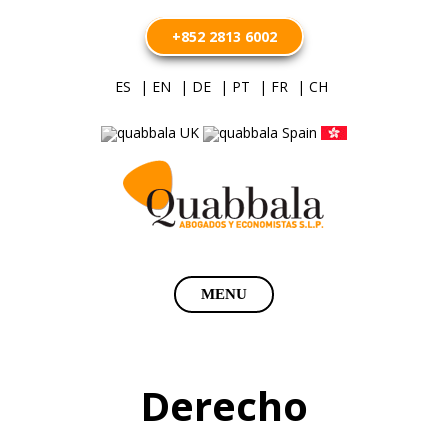
+852 2813 6002
ES
| EN
| DE
| PT
| FR
| CH
Saltar
MENU
al
contenido
Derecho