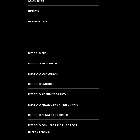
ASIAN DESK
UK DESK
GERMAN DESK
DERECHO CIVIL
DERECHO MERCANTIL
DERECHO CONCURSAL
DERECHO LABORAL
DERECHO ADMINISTRATIVO
DERECHO FINANCIERO Y TRIBUTARIO
DERECHO PENAL ECONÓMICO
DERECHO COMUNITARIO EUROPEO E
INTERNACIONAL