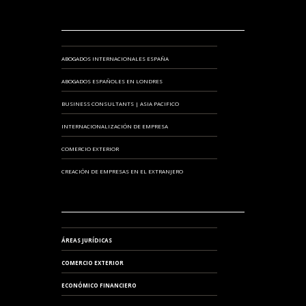
ABOGADOS INTERNACIONALES ESPAÑA
ABOGADOS ESPAÑOLES EN LONDRES
BUSINESS CONSULTANTS | ASIA PACIFICO
INTERNACIONALIZACIÓN DE EMPRESA
COMERCIO EXTERIOR
CREACIÓN DE EMPRESAS EN EL EXTRANJERO
ÁREAS JURÍDICAS
COMERCIO EXTERIOR
ECONÓMICO FINANCIERO