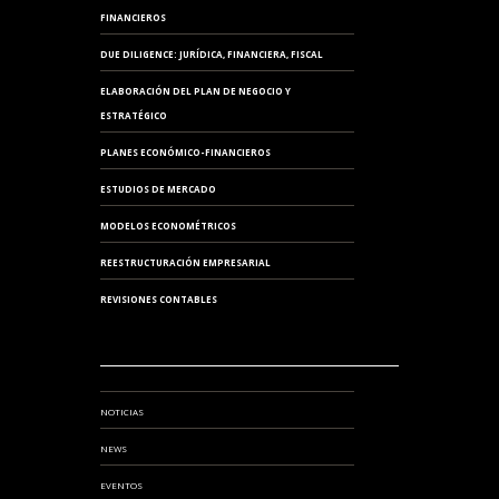
FINANCIEROS
DUE DILIGENCE: JURÍDICA, FINANCIERA, FISCAL
ELABORACIÓN DEL PLAN DE NEGOCIO Y
ESTRATÉGICO
PLANES ECONÓMICO-FINANCIEROS
ESTUDIOS DE MERCADO
MODELOS ECONOMÉTRICOS
REESTRUCTURACIÓN EMPRESARIAL
REVISIONES CONTABLES
NOTICIAS
NEWS
EVENTOS