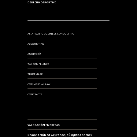
DERECHO DEPORTIVO
ASIA PACIFIC BUSINESS CONSULTING
ACCOUNTING
AUDITORÍA
TAX COMPLIANCE
TRADEMARK
COMMERCIAL LAW
CONTRACTS
VALORACIÓN EMPRESAS
NEGOCIACIÓN DE ACUERDOS, BÚSQUEDA SOCIOS