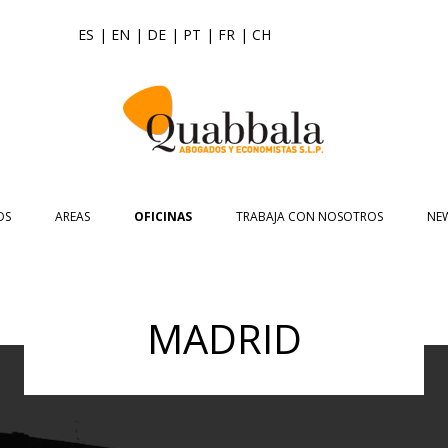
ES
| EN
| DE
| PT
| FR
| CH
Saltar
al
OS
AREAS
OFICINAS
TRABAJA CON NOSOTROS
NE
contenido
ASIAN DESK
ASIA
ASIA PACIFIC BUSINESS CONSULTING
NOT
JURÍDICA
UK
DERECHO CIVIL
ACCOUNTING
EVE
MADRID
COMERCIO EXTERIOR
ESPAÑA
INTERNACIONALIZACIÓN DE EMPRESA
DERECHO MERCANTIL
AUDITORÍA
ALICANTE
NEWSL
ECONÓMICO FINANCIERO
ABOGADOS EXPERTOS EN COMERCIO
VALORACIÓN EMPRESAS
DERECHO CONCURSAL
TAX COMPLIANCE
A CORUÑA
VI
INTERNACIONAL
UK DESK
REPRESENTACIÓN PARA ACUERDOS
DERECHO LABORAL
TRADEMARK
BARCELONA
CREACIÓN DE EMPRESAS EN EL
FINANCIEROS