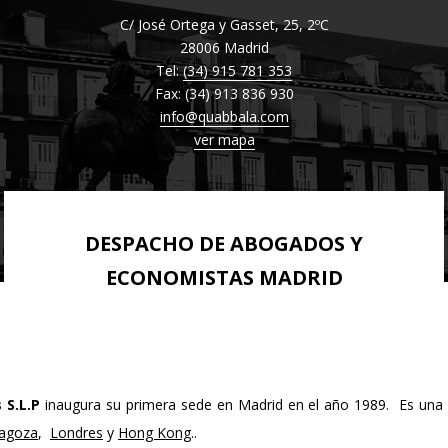
GERMAN DESK
DERECHO ADMINISTRATIVO
COMMERCIAL LAW
BILBAO
C/ José Ortega y Gasset, 25, 2ºC
EXTRANJERO
DUE DILIGENCE FINANCIERA
28006 Madrid
DERECHO FINANCIERO Y TRIBUTARIO
CONTRACTS
GIRONA
Tel:
(34) 915 781 353
ELABORACIÓN DE PLAN ESTRATÉGICO
Fax: (34) 913 836 930
DERECHO PENAL ECONÓMICO
MADRID
info@quabbala.com
PLANES ECONÓMICO-FINANCIEROS
ver mapa
DERECHO COMUNITARIO EUROPEO E
MÁLAGA
ESTUDIO DE MERCADO
INTERNACIONAL
OVIEDO
REESTRUCTURACIÓN EMPRESARIAL
DERECHO DEPORTIVO
PAMPLONA
DESPACHO DE ABOGADOS Y
PERITAJE JURÍDICO FINANCIERO
SAN SEBASTIÁN
ECONOMISTAS MADRID
REVISIÓN CONTABLE Y AUDITORÍA
SEVILLA
VALENCIA
VIGO
S.L.P
inaugura su primera sede en Madrid en el año 1989. Es una 
VITORIA
agoza
,
Londres
y
Hong Kong
..