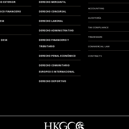
IO EXTERIOR
DERECHO MERCANTIL
ACCOUNTING
ICO FINANCIERO
DERECHO CONCURSAL
AUDITORÍA
ESK
DERECHO LABORAL
TAX COMPLIANCE
DERECHO ADMINISTRATIVO
TRADEMARK
 DESK
DERECHO FINANCIERO Y
TRIBUTARIO
COMMERCIAL LAW
DERECHO PENAL ECONÓMICO
CONTRACTS
DERECHO COMUNITARIO
EUROPEO E INTERNACIONAL
DERECHO DEPORTIVO