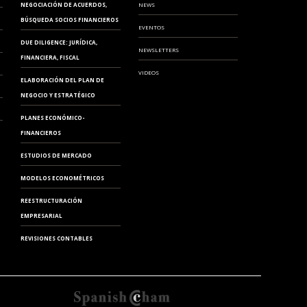
NEGOCIACIÓN DE ACUERDOS,
NEWS
BÚSQUEDA SOCIOS FINANCIEROS
EVENTOS
DUE DILIGENCE: JURÍDICA,
NEWSLETTERS
FINANCIERA, FISCAL
VIDEOS
ELABORACIÓN DEL PLAN DE
NEGOCIO Y ESTRATÉGICO
PLANES ECONÓMICO-
FINANCIEROS
ESTUDIOS DE MERCADO
MODELOS ECONOMÉTRICOS
REESTRUCTURACIÓN
EMPRESARIAL
REVISIONES CONTABLES