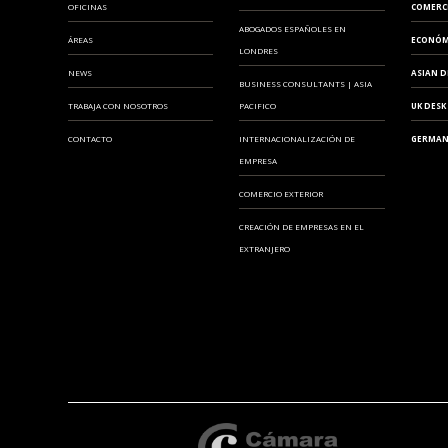
OFICINAS
COMERC
ABOGADOS ESPAÑOLES EN
ÁREAS
ECONÓM
LONDRES
NEWS
ASIAN D
BUSINESS CONSULTANTS | ASIA
TRABAJA CON NOSOTROS
PACIFICO
UK DESK
CONTACTO
INTERNACIONALIZACIÓN DE
GERMAN
EMPRESA
COMERCIO EXTERIOR
CREACIÓN DE EMPRESAS EN EL
EXTRANJERO