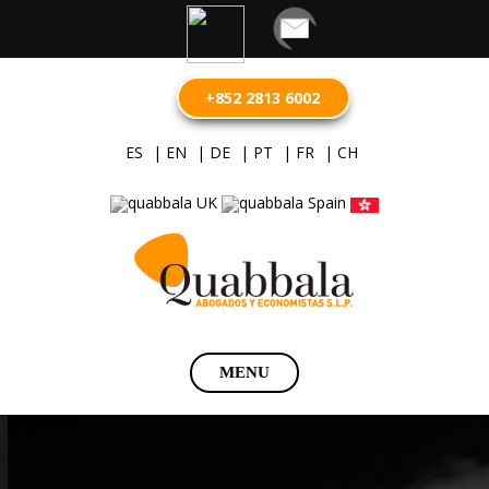
+852 2813 6002
ES
| EN
| DE
| PT
| FR
| CH
Saltar
MENU
al
contenido