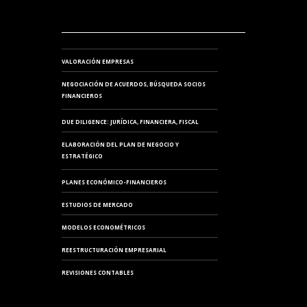
VALORACIÓN EMPRESAS
NEGOCIACIÓN DE ACUERDOS, BÚSQUEDA SOCIOS
FINANCIEROS
DUE DILIGENCE: JURÍDICA, FINANCIERA, FISCAL
ELABORACIÓN DEL PLAN DE NEGOCIO Y
ESTRATÉGICO
PLANES ECONÓMICO-FINANCIEROS
ESTUDIOS DE MERCADO
MODELOS ECONOMÉTRICOS
REESTRUCTURACIÓN EMPRESARIAL
REVISIONES CONTABLES