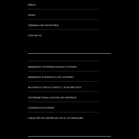
ÁREAS
NEWS
TRABAJA CON NOSOTROS
CONTACTO
ABOGADOS INTERNACIONALES ESPAÑA
ABOGADOS ESPAÑOLES EN LONDRES
BUSINESS CONSULTANTS | ASIA PACIFICO
INTERNACIONALIZACIÓN DE EMPRESA
COMERCIO EXTERIOR
CREACIÓN DE EMPRESAS EN EL EXTRANJERO