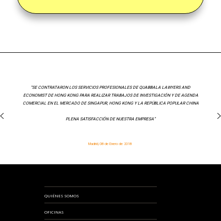
“SE CONTRATARON LOS SERVICIOS PROFESIONALES DE QUABBALA LAWYERS AND
ECONOMIST DE HONG KONG PARA REALIZAR TRABAJOS DE INVESTIGACIÓN Y DE AGENDA
COMERCIAL EN EL MERCADO DE SINGAPUR, HONG KONG Y LA REPÚBLICA POPULAR CHINA
PLENA SATISFACCIÓN DE NUESTRA EMPRESA”
Madrid, 08 de Enero de 2018
QUIÉNES SOMOS
OFICINAS