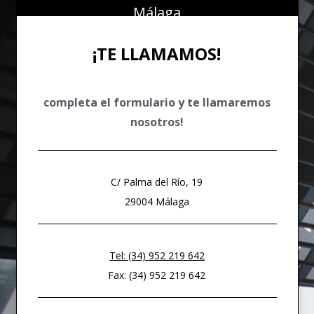
DERECHO FINANCIERO Y TRIBUTARIO
Málaga
DERECHO PENAL ECONÓMICO
¡TE LLAMAMOS!
DERECHO COMUNITARIO EUROPEO E INTERNACIONAL
DERECHO DEPORTIVO
completa el formulario y te llamaremos
nosotros!
C/ Palma del Río, 19
29004 Málaga
Tel: (34) 952 219 642
Fax: (34) 952 219 642