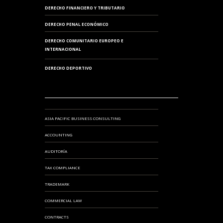
DERECHO FINANCIERO Y TRIBUTARIO
DERECHO PENAL ECONÓMICO
DERECHO COMUNITARIO EUROPEO E
INTERNACIONAL
DERECHO DEPORTIVO
ASIA PACIFIC BUSINESS CONSULTING
ACCOUNTING
AUDITORÍA
TAX COMPLIANCE
TRADEMARK
COMMERCIAL LAW
CONTRACTS