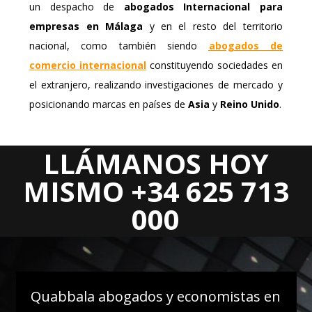
un despacho de
abogados Internacional para
empresas en Málaga
y en el resto del territorio
nacional, como también siendo
abogados de
comercio internacional
constituyendo sociedades en
el extranjero, realizando investigaciones de mercado y
posicionando marcas en países de
Asia
y
Reino Unido
.
LLÁMANOS HOY
Areas Jurídicas
MISMO +34 625 713
DERECHO CIVIL
000
DERECHO MERCANTIL
DERECHO CONCURSAL
DERECHO LABORAL
Quabbala abogados y economistas en
DERECHO ADMINISTRATIVO