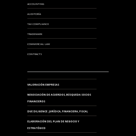
ACCOUNTING
AUDITORÍA
TAX COMPLIANCE
TRADEMARK
COMMERCIAL LAW
CONTRACTS
VALORACIÓN EMPRESAS
NEGOCIACIÓN DE ACUERDOS, BÚSQUEDA SOCIOS
FINANCIEROS
DUE DILIGENCE: JURÍDICA, FINANCIERA, FISCAL
ELABORACIÓN DEL PLAN DE NEGOCIO Y
ESTRATÉGICO