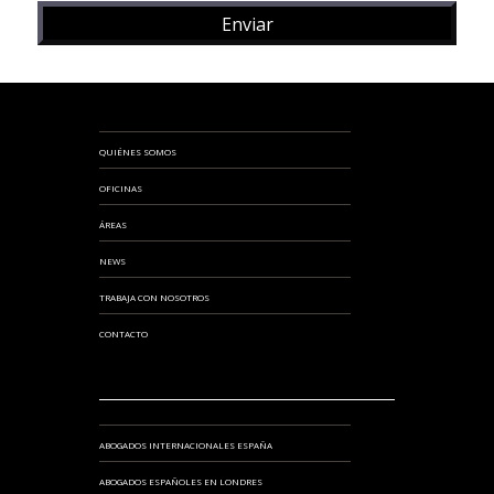
QUIÉNES SOMOS
OFICINAS
ÁREAS
NEWS
TRABAJA CON NOSOTROS
CONTACTO
ABOGADOS INTERNACIONALES ESPAÑA
ABOGADOS ESPAÑOLES EN LONDRES