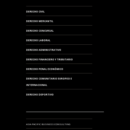
DERECHO CIVIL
DERECHO MERCANTIL
DERECHO CONCURSAL
DERECHO LABORAL
DERECHO ADMINISTRATIVO
DERECHO FINANCIERO Y TRIBUTARIO
DERECHO PENAL ECONÓMICO
DERECHO COMUNITARIO EUROPEO E
INTERNACIONAL
DERECHO DEPORTIVO
ASIA PACIFIC BUSINESS CONSULTING