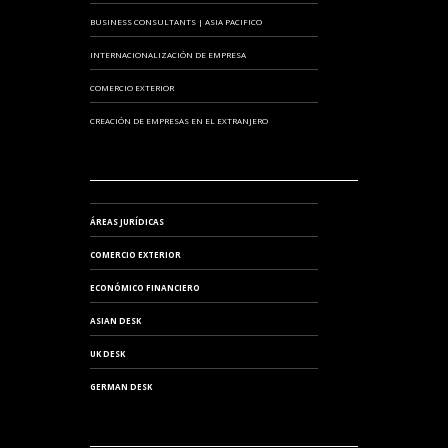
BUSINESS CONSULTANTS | ASIA PACIFICO
INTERNACIONALIZACIÓN DE EMPRESA
COMERCIO EXTERIOR
CREACIÓN DE EMPRESAS EN EL EXTRANJERO
ÁREAS JURÍDICAS
COMERCIO EXTERIOR
ECONÓMICO FINANCIERO
ASIAN DESK
UK DESK
GERMAN DESK