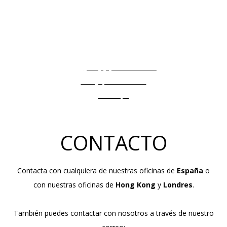
Quabbala LONDRES
Warwick House (2nd Floor North Suite) 65-66,
Queen Street London EC4R 1 EB
Tel:
(+44) (0)20 7332 0234
info@quabbala.com
ver mapa
CONTACTO
Contacta con cualquiera de nuestras oficinas de
España
o
con nuestras oficinas de
Hong Kong
y
Londres
.
También puedes contactar con nosotros a través de nuestro