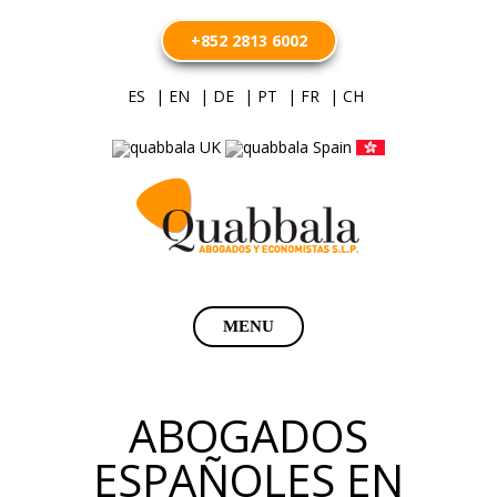
+852 2813 6002
ES
| EN
| DE
| PT
| FR
| CH
Saltar
MENU
al
contenido
ABOGADOS
ESPAÑOLES EN