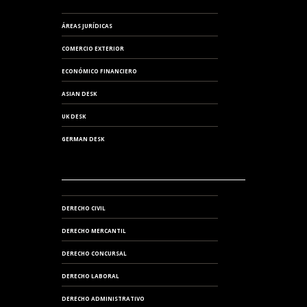
ÁREAS JURÍDICAS
COMERCIO EXTERIOR
ECONÓMICO FINANCIERO
ASIAN DESK
UK DESK
GERMAN DESK
DERECHO CIVIL
DERECHO MERCANTIL
DERECHO CONCURSAL
DERECHO LABORAL
DERECHO ADMINISTRATIVO