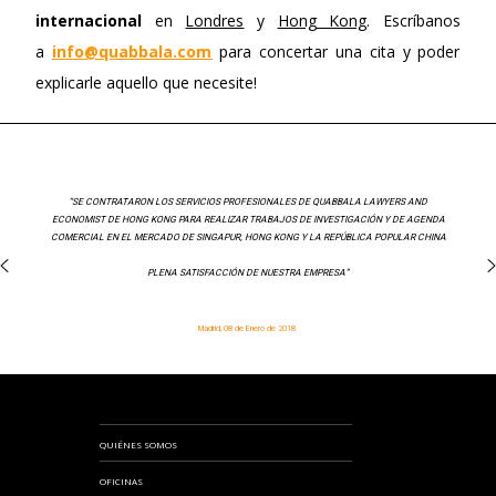
internacional
en
Londres
y
Hong Kong
. Escríbanos
a
info@quabbala.com
para concertar una cita y poder
explicarle aquello que necesite!
“SE CONTRATARON LOS SERVICIOS PROFESIONALES DE QUABBALA LAWYERS AND
ECONOMIST DE HONG KONG PARA REALIZAR TRABAJOS DE INVESTIGACIÓN Y DE AGENDA
COMERCIAL EN EL MERCADO DE SINGAPUR, HONG KONG Y LA REPÚBLICA POPULAR CHINA
PLENA SATISFACCIÓN DE NUESTRA EMPRESA”
Madrid, 08 de Enero de 2018
QUIÉNES SOMOS
OFICINAS