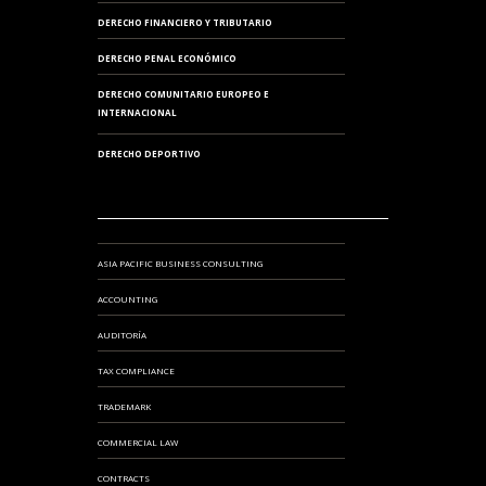
DERECHO FINANCIERO Y TRIBUTARIO
DERECHO PENAL ECONÓMICO
DERECHO COMUNITARIO EUROPEO E
INTERNACIONAL
DERECHO DEPORTIVO
ASIA PACIFIC BUSINESS CONSULTING
ACCOUNTING
AUDITORÍA
TAX COMPLIANCE
TRADEMARK
COMMERCIAL LAW
CONTRACTS