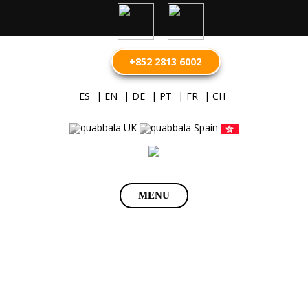
+852 2813 6002
ES
| EN
| DE
| PT
| FR
| CH
Saltar
MENU
al
contenido
Abogado Fiscal