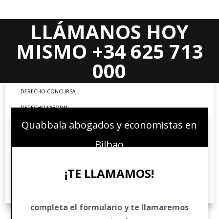
LLÁMANOS HOY
Areas Jurídicas
MISMO +34 625 713
DERECHO CIVIL
000
DERECHO MERCANTIL
DERECHO CONCURSAL
DERECHO LABORAL
Quabbala abogados y economistas en
DERECHO ADMINISTRATIVO
DERECHO FINANCIERO Y TRIBUTARIO
Bilbao
DERECHO PENAL ECONÓMICO
¡TE LLAMAMOS!
DERECHO COMUNITARIO EUROPEO E INTERNACIONAL
DERECHO DEPORTIVO
completa el formulario y te llamaremos