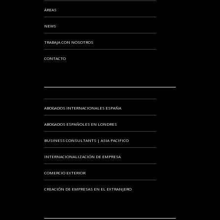
ÁREAS
NEWS
TRABAJA CON NOSOTROS
CONTACTO
ABOGADOS INTERNACIONALES ESPAÑA
ABOGADOS ESPAÑOLES EN LONDRES
BUSINESS CONSULTANTS | ASIA PACIFICO
INTERNACIONALIZACIÓN DE EMPRESA
COMERCIO EXTERIOR
CREACIÓN DE EMPRESAS EN EL EXTRANJERO