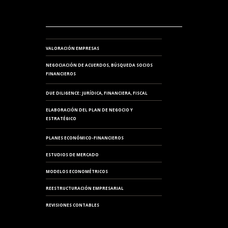
VALORACIÓN EMPRESAS
NEGOCIACIÓN DE ACUERDOS, BÚSQUEDA SOCIOS
FINANCIEROS
DUE DILIGENCE: JURÍDICA, FINANCIERA, FISCAL
ELABORACIÓN DEL PLAN DE NEGOCIO Y
ESTRATÉGICO
PLANES ECONÓMICO-FINANCIEROS
ESTUDIOS DE MERCADO
MODELOS ECONOMÉTRICOS
REESTRUCTURACIÓN EMPRESARIAL
REVISIONES CONTABLES