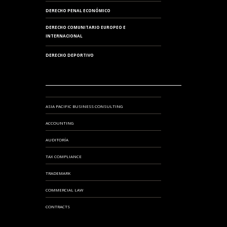
DERECHO PENAL ECONÓMICO
DERECHO COMUNITARIO EUROPEO E
INTERNACIONAL
DERECHO DEPORTIVO
ASIA PACIFIC BUSINESS CONSULTING
ACCOUNTING
AUDITORÍA
TAX COMPLIANCE
TRADEMARK
COMMERCIAL LAW
CONTRACTS