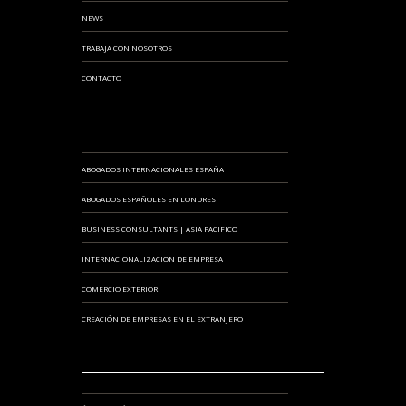
NEWS
TRABAJA CON NOSOTROS
CONTACTO
ABOGADOS INTERNACIONALES ESPAÑA
ABOGADOS ESPAÑOLES EN LONDRES
BUSINESS CONSULTANTS | ASIA PACIFICO
INTERNACIONALIZACIÓN DE EMPRESA
COMERCIO EXTERIOR
CREACIÓN DE EMPRESAS EN EL EXTRANJERO