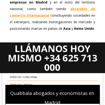
empresas en Madrid
y en el resto del territorio
nacional, como también siendo
abogados de
comercio internacional
constituyendo sociedades en
el extranjero, realizando investigaciones de mercado y
posicionando marcas en países de
Asia
y
Reino Unido
.
LLÁMANOS HOY
Areas Jurídicas
MISMO +34 625 713
DERECHO CIVIL
000
DERECHO MERCANTIL
DERECHO CONCURSAL
DERECHO LABORAL
Quabbala abogados y economistas en
DERECHO ADMINISTRATIVO
DERECHO FINANCIERO Y TRIBUTARIO
Madrid