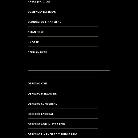
ÁREAS JURÍDICAS
COMERCIO EXTERIOR
ECONÓMICO FINANCIERO
ASIAN DESK
UK DESK
GERMAN DESK
DERECHO CIVIL
DERECHO MERCANTIL
DERECHO CONCURSAL
DERECHO LABORAL
DERECHO ADMINISTRATIVO
DERECHO FINANCIERO Y TRIBUTARIO