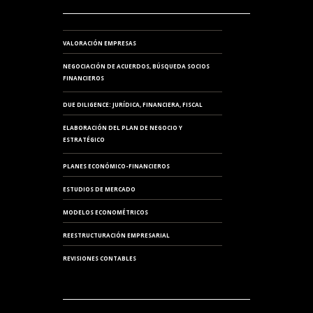
VALORACIÓN EMPRESAS
NEGOCIACIÓN DE ACUERDOS, BÚSQUEDA SOCIOS
FINANCIEROS
DUE DILIGENCE: JURÍDICA, FINANCIERA, FISCAL
ELABORACIÓN DEL PLAN DE NEGOCIO Y
ESTRATÉGICO
PLANES ECONÓMICO-FINANCIEROS
ESTUDIOS DE MERCADO
MODELOS ECONOMÉTRICOS
REESTRUCTURACIÓN EMPRESARIAL
REVISIONES CONTABLES