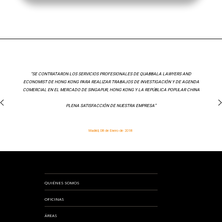
“SE CONTRATARON LOS SERVICIOS PROFESIONALES DE QUABBALA LAWYERS AND
ECONOMIST DE HONG KONG PARA REALIZAR TRABAJOS DE INVESTIGACIÓN Y DE AGENDA
COMERCIAL EN EL MERCADO DE SINGAPUR, HONG KONG Y LA REPÚBLICA POPULAR CHINA
PLENA SATISFACCIÓN DE NUESTRA EMPRESA”
Madrid, 08 de Enero de 2018
QUIÉNES SOMOS
OFICINAS
ÁREAS