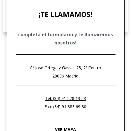
DERECHO PENAL ECONÓMICO
¡TE LLAMAMOS!
DERECHO COMUNITARIO EUROPEO E INTERNACIONAL
DERECHO DEPORTIVO
completa el formulario y te llamaremos
nosotros!
C/ José Ortega y Gasset 25, 2º Centro
28006 Madrid
Tel: (34) 91 578 13 53
Fax: (34) 91 383 69 30
VER MAPA