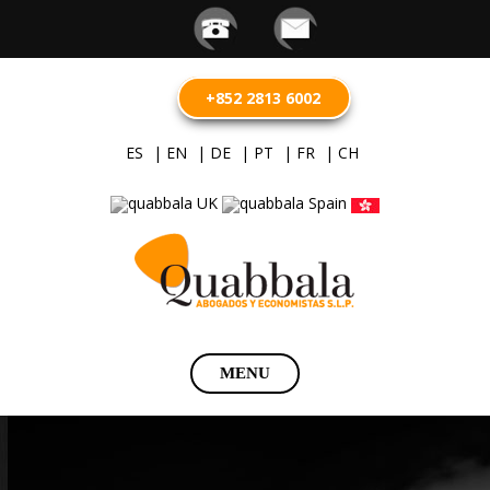
+852 2813 6002
ES
| EN
| DE
| PT
| FR
| CH
Saltar
MENU
al
contenido