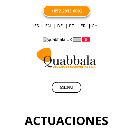
+852 2813 6002
ES
| EN
| DE
| PT
| FR
| CH
Saltar
MENU
al
contenido
ACTUACIONES