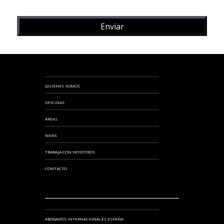
QUIÉNES SOMOS
OFICINAS
ÁREAS
NEWS
TRABAJA CON NOSOTROS
CONTACTO
ABOGADOS INTERNACIONALES ESPAÑA