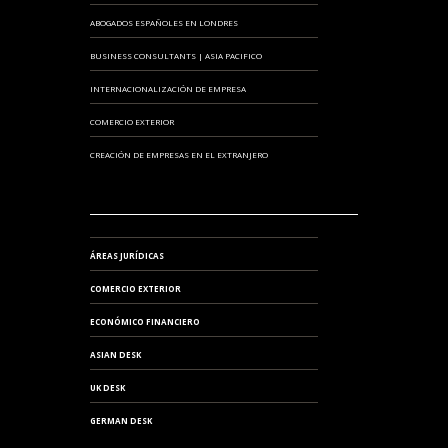
ABOGADOS ESPAÑOLES EN LONDRES
BUSINESS CONSULTANTS | ASIA PACIFICO
INTERNACIONALIZACIÓN DE EMPRESA
COMERCIO EXTERIOR
CREACIÓN DE EMPRESAS EN EL EXTRANJERO
ÁREAS JURÍDICAS
COMERCIO EXTERIOR
ECONÓMICO FINANCIERO
ASIAN DESK
UK DESK
GERMAN DESK