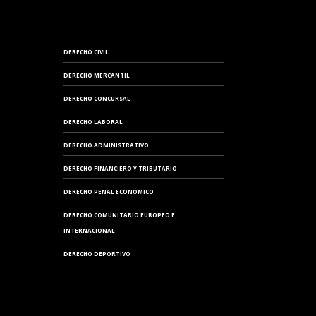
DERECHO CIVIL
DERECHO MERCANTIL
DERECHO CONCURSAL
DERECHO LABORAL
DERECHO ADMINISTRATIVO
DERECHO FINANCIERO Y TRIBUTARIO
DERECHO PENAL ECONÓMICO
DERECHO COMUNITARIO EUROPEO E
INTERNACIONAL
DERECHO DEPORTIVO