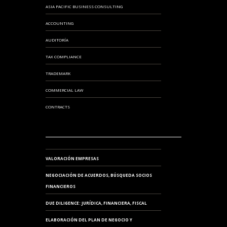
ASIA PACIFIC BUSINESS CONSULTING
ACCOUNTING
AUDITORÍA
TAX COMPLIANCE
TRADEMARK
COMMERCIAL LAW
CONTRACTS
VALORACIÓN EMPRESAS
NEGOCIACIÓN DE ACUERDOS, BÚSQUEDA SOCIOS
FINANCIEROS
DUE DILIGENCE: JURÍDICA, FINANCIERA, FISCAL
ELABORACIÓN DEL PLAN DE NEGOCIO Y