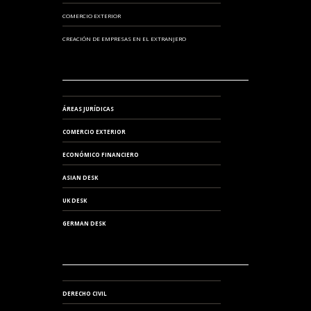
COMERCIO EXTERIOR
CREACIÓN DE EMPRESAS EN EL EXTRANJERO
ÁREAS JURÍDICAS
COMERCIO EXTERIOR
ECONÓMICO FINANCIERO
ASIAN DESK
UK DESK
GERMAN DESK
DERECHO CIVIL