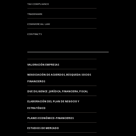
TAX COMPLIANCE
TRADEMARK
COMMERCIAL LAW
CONTRACTS
VALORACIÓN EMPRESAS
NEGOCIACIÓN DE ACUERDOS, BÚSQUEDA SOCIOS
FINANCIEROS
DUE DILIGENCE: JURÍDICA, FINANCIERA, FISCAL
ELABORACIÓN DEL PLAN DE NEGOCIO Y
ESTRATÉGICO
PLANES ECONÓMICO-FINANCIEROS
ESTUDIOS DE MERCADO