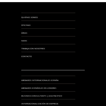
QUIÉNES SOMOS
OFICINAS
ÁREAS
NEWS
TRABAJA CON NOSOTROS
CONTACTO
ABOGADOS INTERNACIONALES ESPAÑA
ABOGADOS ESPAÑOLES EN LONDRES
BUSINESS CONSULTANTS | ASIA PACIFICO
INTERNACIONALIZACIÓN DE EMPRESA