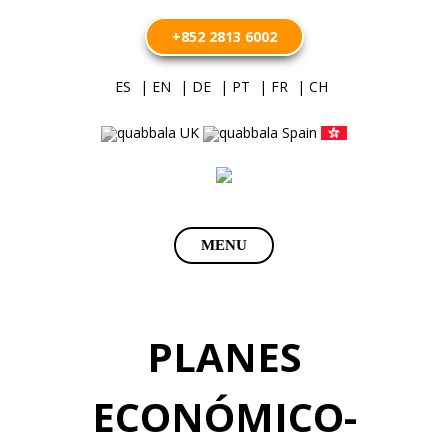
+852 2813 6002
ES
| EN
| DE
| PT
| FR
| CH
Saltar
MENU
al
contenido
PLANES
ECONÓMICO-