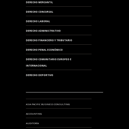
DERECHO MERCANTIL
DERECHO CONCURSAL
DERECHO LABORAL
DERECHO ADMINISTRATIVO
DERECHO FINANCIERO Y TRIBUTARIO
DERECHO PENAL ECONÓMICO
DERECHO COMUNITARIO EUROPEO E
INTERNACIONAL
DERECHO DEPORTIVO
ASIA PACIFIC BUSINESS CONSULTING
ACCOUNTING
AUDITORÍA