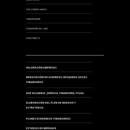
TAX COMPLIANCE
TRADEMARK
COMMERCIAL LAW
CONTRACTS
VALORACIÓN EMPRESAS
NEGOCIACIÓN DE ACUERDOS, BÚSQUEDA SOCIOS
FINANCIEROS
DUE DILIGENCE: JURÍDICA, FINANCIERA, FISCAL
ELABORACIÓN DEL PLAN DE NEGOCIO Y
ESTRATÉGICO
PLANES ECONÓMICO-FINANCIEROS
ESTUDIOS DE MERCADO