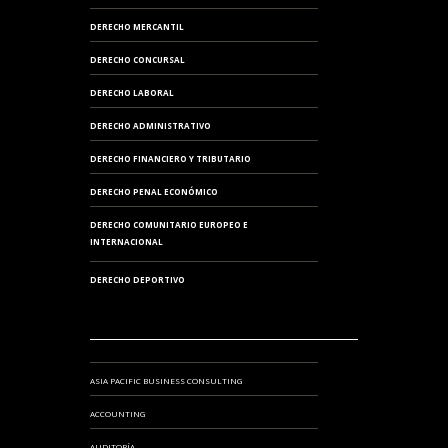
DERECHO MERCANTIL
DERECHO CONCURSAL
DERECHO LABORAL
DERECHO ADMINISTRATIVO
DERECHO FINANCIERO Y TRIBUTARIO
DERECHO PENAL ECONÓMICO
DERECHO COMUNITARIO EUROPEO E
INTERNACIONAL
DERECHO DEPORTIVO
ASIA PACIFIC BUSINESS CONSULTING
ACCOUNTING
AUDITORÍA