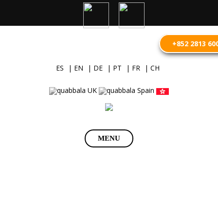
+852 2813 60
ES
| EN
| DE
| PT
| FR
| CH
Saltar
MENU
al
contenido
Abogados