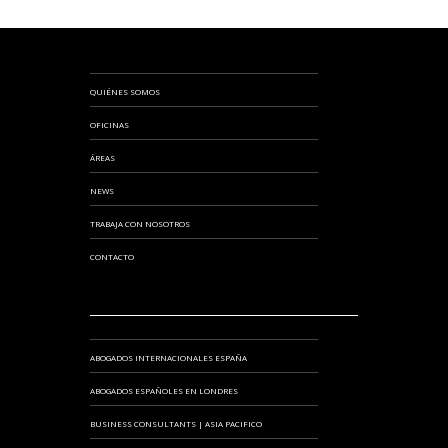
QUIÉNES SOMOS
OFICINAS
ÁREAS
NEWS
TRABAJA CON NOSOTROS
CONTACTO
ABOGADOS INTERNACIONALES ESPAÑA
ABOGADOS ESPAÑOLES EN LONDRES
BUSINESS CONSULTANTS | ASIA PACIFICO