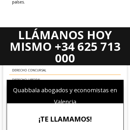
países.
LLÁMANOS HOY
Areas Jurídicas
MISMO +34 625 713
DERECHO CIVIL
000
DERECHO MERCANTIL
DERECHO CONCURSAL
DERECHO LABORAL
Quabbala abogados y economistas en
DERECHO ADMINISTRATIVO
DERECHO FINANCIERO Y TRIBUTARIO
Valencia
DERECHO PENAL ECONÓMICO
¡TE LLAMAMOS!
DERECHO COMUNITARIO EUROPEO E INTERNACIONAL
DERECHO DEPORTIVO