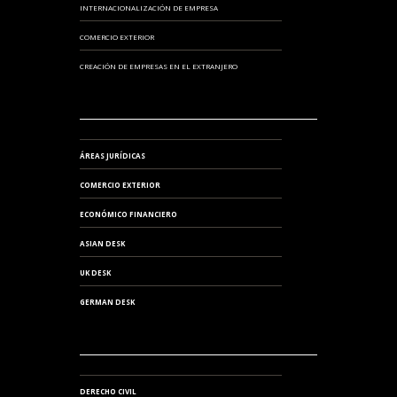
INTERNACIONALIZACIÓN DE EMPRESA
COMERCIO EXTERIOR
CREACIÓN DE EMPRESAS EN EL EXTRANJERO
ÁREAS JURÍDICAS
COMERCIO EXTERIOR
ECONÓMICO FINANCIERO
ASIAN DESK
UK DESK
GERMAN DESK
DERECHO CIVIL