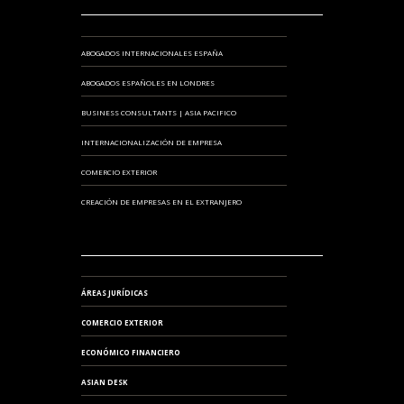
ABOGADOS INTERNACIONALES ESPAÑA
ABOGADOS ESPAÑOLES EN LONDRES
BUSINESS CONSULTANTS | ASIA PACIFICO
INTERNACIONALIZACIÓN DE EMPRESA
COMERCIO EXTERIOR
CREACIÓN DE EMPRESAS EN EL EXTRANJERO
ÁREAS JURÍDICAS
COMERCIO EXTERIOR
ECONÓMICO FINANCIERO
ASIAN DESK