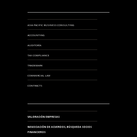
ASIA PACIFIC BUSINESS CONSULTING
ACCOUNTING
AUDITORÍA
TAX COMPLIANCE
TRADEMARK
COMMERCIAL LAW
CONTRACTS
VALORACIÓN EMPRESAS
NEGOCIACIÓN DE ACUERDOS, BÚSQUEDA SOCIOS
FINANCIEROS