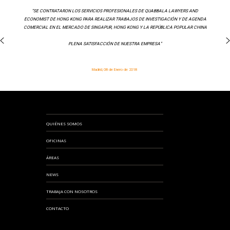
“SE CONTRATARON LOS SERVICIOS PROFESIONALES DE QUABBALA LAWYERS AND
ECONOMIST DE HONG KONG PARA REALIZAR TRABAJOS DE INVESTIGACIÓN Y DE AGENDA
COMERCIAL EN EL MERCADO DE SINGAPUR, HONG KONG Y LA REPÚBLICA POPULAR CHINA
PLENA SATISFACCIÓN DE NUESTRA EMPRESA”
Madrid, 08 de Enero de 2018
QUIÉNES SOMOS
OFICINAS
ÁREAS
NEWS
TRABAJA CON NOSOTROS
CONTACTO