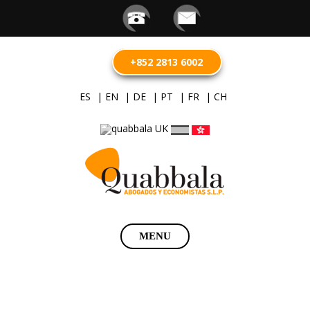
+852 2813 6002
ES
| EN
| DE
| PT
| FR
| CH
Saltar
MENU
al
contenido