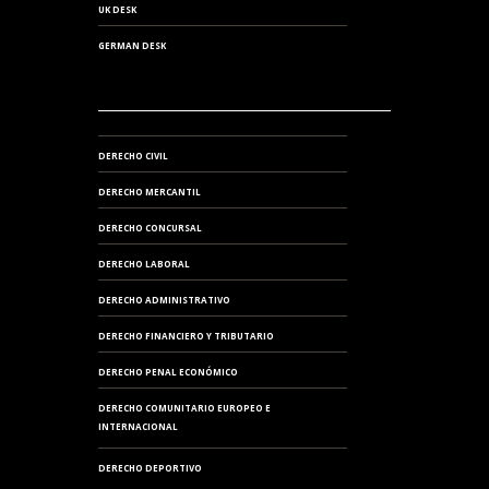
UK DESK
GERMAN DESK
DERECHO CIVIL
DERECHO MERCANTIL
DERECHO CONCURSAL
DERECHO LABORAL
DERECHO ADMINISTRATIVO
DERECHO FINANCIERO Y TRIBUTARIO
DERECHO PENAL ECONÓMICO
DERECHO COMUNITARIO EUROPEO E
INTERNACIONAL
DERECHO DEPORTIVO