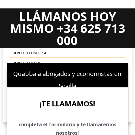
LLÁMANOS HOY
Areas Jurídicas
MISMO +34 625 713
DERECHO CIVIL
000
DERECHO MERCANTIL
DERECHO CONCURSAL
DERECHO LABORAL
Quabbala abogados y economistas en
DERECHO ADMINISTRATIVO
DERECHO FINANCIERO Y TRIBUTARIO
Sevilla
DERECHO PENAL ECONÓMICO
¡TE LLAMAMOS!
DERECHO COMUNITARIO EUROPEO E INTERNACIONAL
DERECHO DEPORTIVO
completa el formulario y te llamaremos
nosotros!