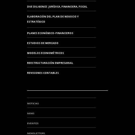
DUE DILIGENCE: JURÍDICA, FINANCIERA, FISCAL
ELABORACIÓN DEL PLAN DE NEGOCIO Y
ESTRATÉGICO
PLANES ECONÓMICO-FINANCIEROS
ESTUDIOS DE MERCADO
MODELOS ECONOMÉTRICOS
REESTRUCTURACIÓN EMPRESARIAL
REVISIONES CONTABLES
NOTICIAS
NEWS
EVENTOS
NEWSLETTERS