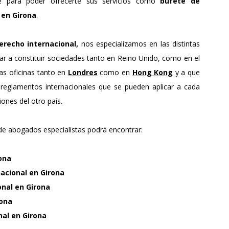
e para poder ofrecerte sus servicios como
bufete de
 en Girona
.
erecho internacional,
nos especializamos en las distintas
r a constituir sociedades tanto en Reino Unido, como en el
as oficinas tanto en
Londres
como en
Hong Kong
y a que
reglamentos internacionales que se pueden aplicar a cada
iones del otro país.
 de abogados especialistas podrá encontrar:
ona
acional
en Girona
onal
en Girona
rona
nal
en Girona