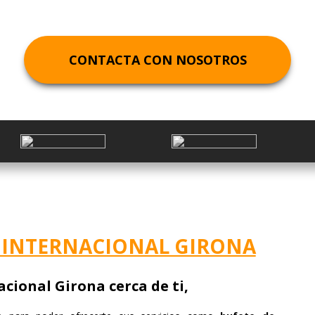
EXTRANJERO
DUE DILIGENCE FINANCIERA
DERECHO FINANCIERO Y TRIBUTARIO
CONTRACTS
GIRONA
ELABORACIÓN DE PLAN ESTRATÉGICO
DERECHO PENAL ECONÓMICO
MADRID
CONTACTA CON NOSOTROS
PLANES ECONÓMICO-FINANCIEROS
DERECHO COMUNITARIO EUROPEO E
MÁLAGA
ESTUDIO DE MERCADO
INTERNACIONAL
OVIEDO
REESTRUCTURACIÓN EMPRESARIAL
DERECHO DEPORTIVO
PAMPLONA
PERITAJE JURÍDICO FINANCIERO
SAN SEBASTIÁN
REVISIÓN CONTABLE Y AUDITORÍA
SEVILLA
VALENCIA
 INTERNACIONAL GIRONA
VIGO
cional Girona cerca de ti,
VITORIA
ZARAGOZA