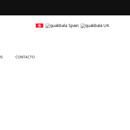
WS
CONTACTO
CIAS
NTOS
es Girona
ETTERS
EOS