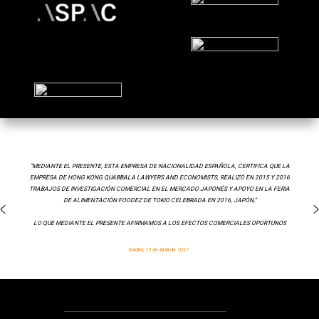
“MEDIANTE EL PRESENTE, ESTA EMPRESA DE NACIONALIDAD ESPAÑOLA, CERTIFICA QUE LA
EMPRESA DE HONG KONG QUABBALA LAWYERS AND ECONOMISTS, REALIZÓ EN 2015 Y 2016
TRABAJOS DE INVESTIGACIÓN COMERCIAL EN EL MERCADO JAPONÉS Y APOYO EN LA FERIA
DE ALIMENTACIÓN FOODEZ DE TOKIO CELEBRADA EN 2016, JAPÓN,”
LO QUE MEDIANTE EL PRESENTE AFIRMAMOS A LOS EFECTOS COMERCIALES OPORTUNOS
Madrid, 15 de Abril de 2017