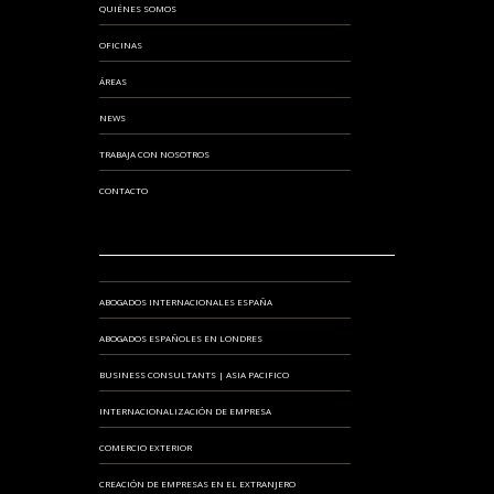
QUIÉNES SOMOS
OFICINAS
ÁREAS
NEWS
TRABAJA CON NOSOTROS
CONTACTO
ABOGADOS INTERNACIONALES ESPAÑA
ABOGADOS ESPAÑOLES EN LONDRES
BUSINESS CONSULTANTS | ASIA PACIFICO
INTERNACIONALIZACIÓN DE EMPRESA
COMERCIO EXTERIOR
CREACIÓN DE EMPRESAS EN EL EXTRANJERO