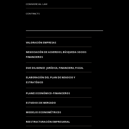
COMMERCIAL LAW
CONTRACTS
VALORACIÓN EMPRESAS
NEGOCIACIÓN DE ACUERDOS, BÚSQUEDA SOCIOS
FINANCIEROS
DUE DILIGENCE: JURÍDICA, FINANCIERA, FISCAL
ELABORACIÓN DEL PLAN DE NEGOCIO Y
ESTRATÉGICO
PLANES ECONÓMICO-FINANCIEROS
ESTUDIOS DE MERCADO
MODELOS ECONOMÉTRICOS
REESTRUCTURACIÓN EMPRESARIAL