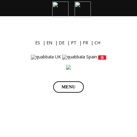
ES
| EN
| DE
| PT
| FR
| CH
Saltar
MENU
al
contenido
AUDITORÍA