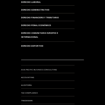
DERECHO LABORAL
DERECHO ADMINISTRATIVO
DERECHO FINANCIERO Y TRIBUTARIO
DERECHO PENAL ECONÓMICO
DERECHO COMUNITARIO EUROPEO E
INTERNACIONAL
DERECHO DEPORTIVO
ASIA PACIFIC BUSINESS CONSULTING
ACCOUNTING
AUDITORÍA
TAX COMPLIANCE
TRADEMARK