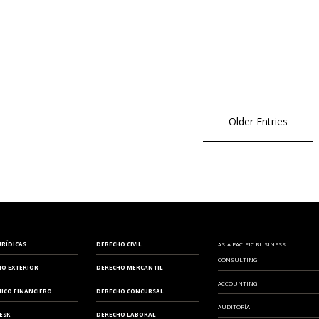
Older Entries
URÍDICAS
DERECHO CIVIL
ASIA PACIFIC BUSINESS
CONSULTING
IO EXTERIOR
DERECHO MERCANTIL
ACCOUNTING
ICO FINANCIERO
DERECHO CONCURSAL
AUDITORÍA
ESK
DERECHO LABORAL