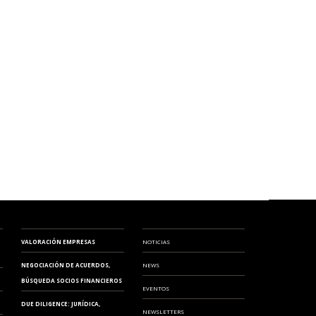
VALORACIÓN EMPRESAS
NOTICIAS
NEGOCIACIÓN DE ACUERDOS,
NEWS
BÚSQUEDA SOCIOS FINANCIEROS
EVENTOS
DUE DILIGENCE: JURÍDICA,
NEWSLETTERS