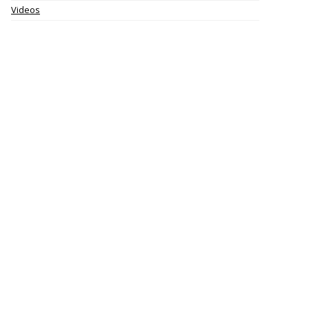
Videos
MODELO 720