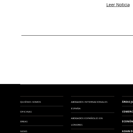
Leer Noticia
QUIÉNES SOMOS
ABOGADOS INTERNACIONALES
ÁREAS J
ESPAÑA
OFICINAS
COMERC
ABOGADOS ESPAÑOLES EN
ÁREAS
ECONÓM
LONDRES
NEWS
ASIAN D