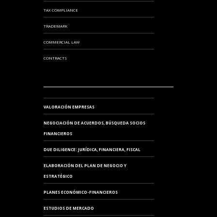
TAX COMPLIANCE
TRADEMARK
COMMERCIAL LAW
CONTRACTS
VALORACIÓN EMPRESAS
NEGOCIACIÓN DE ACUERDOS, BÚSQUEDA SOCIOS
FINANCIEROS
DUE DILIGENCE: JURÍDICA, FINANCIERA, FISCAL
ELABORACIÓN DEL PLAN DE NEGOCIO Y
ESTRATÉGICO
PLANES ECONÓMICO-FINANCIEROS
ESTUDIOS DE MERCADO