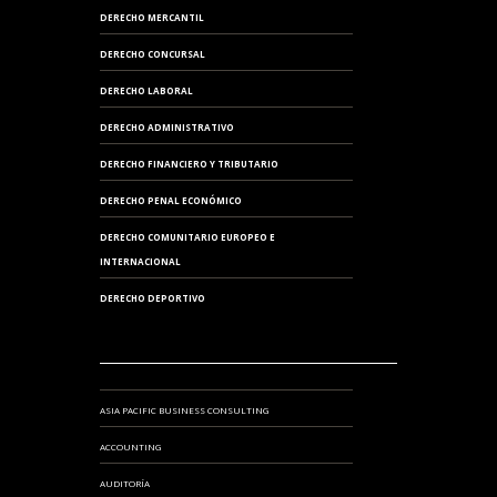
DERECHO MERCANTIL
DERECHO CONCURSAL
DERECHO LABORAL
DERECHO ADMINISTRATIVO
DERECHO FINANCIERO Y TRIBUTARIO
DERECHO PENAL ECONÓMICO
DERECHO COMUNITARIO EUROPEO E
INTERNACIONAL
DERECHO DEPORTIVO
ASIA PACIFIC BUSINESS CONSULTING
ACCOUNTING
AUDITORÍA