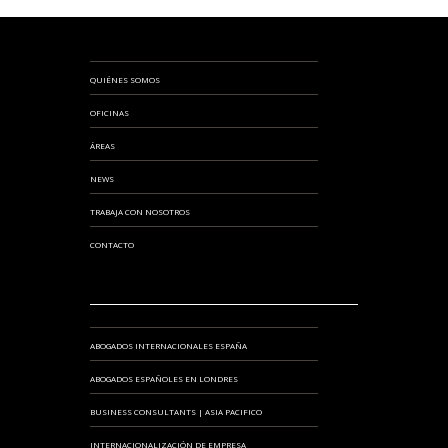
QUIÉNES SOMOS
OFICINAS
ÁREAS
NEWS
TRABAJA CON NOSOTROS
CONTACTO
ABOGADOS INTERNACIONALES ESPAÑA
ABOGADOS ESPAÑOLES EN LONDRES
BUSINESS CONSULTANTS | ASIA PACIFICO
INTERNACIONALIZACIÓN DE EMPRESA