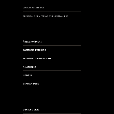
COMERCIO EXTERIOR
CREACIÓN DE EMPRESAS EN EL EXTRANJERO
ÁREAS JURÍDICAS
COMERCIO EXTERIOR
ECONÓMICO FINANCIERO
ASIAN DESK
UK DESK
GERMAN DESK
DERECHO CIVIL