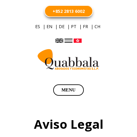
+852 2813 6002
ES
| EN
| DE
| PT
| FR
| CH
Saltar
MENU
al
contenido
Aviso Legal