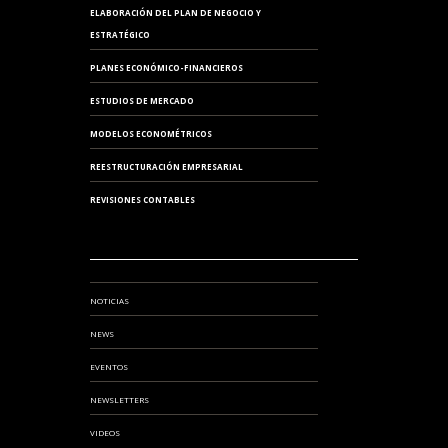
ELABORACIÓN DEL PLAN DE NEGOCIO Y
ESTRATÉGICO
PLANES ECONÓMICO-FINANCIEROS
ESTUDIOS DE MERCADO
MODELOS ECONOMÉTRICOS
REESTRUCTURACIÓN EMPRESARIAL
REVISIONES CONTABLES
NOTICIAS
NEWS
EVENTOS
NEWSLETTERS
VIDEOS