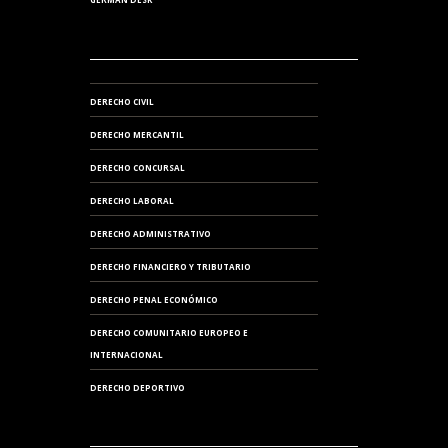
DERECHO CIVIL
DERECHO MERCANTIL
DERECHO CONCURSAL
DERECHO LABORAL
DERECHO ADMINISTRATIVO
DERECHO FINANCIERO Y TRIBUTARIO
DERECHO PENAL ECONÓMICO
DERECHO COMUNITARIO EUROPEO E
INTERNACIONAL
DERECHO DEPORTIVO