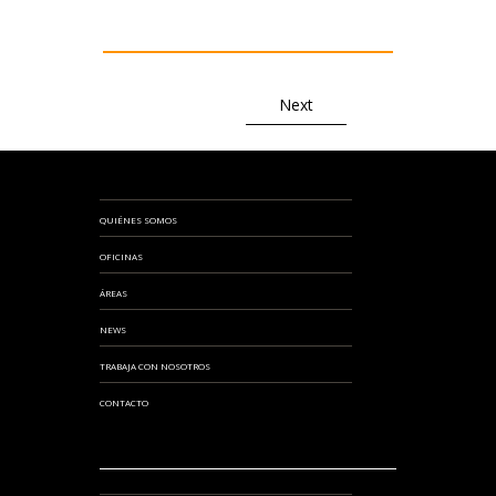
Next
QUIÉNES SOMOS
OFICINAS
ÁREAS
NEWS
TRABAJA CON NOSOTROS
CONTACTO