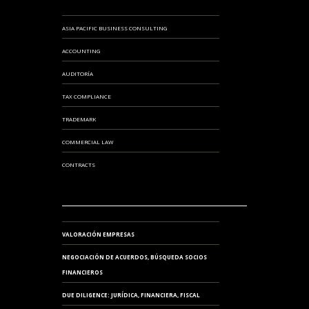
ASIA PACIFIC BUSINESS CONSULTING
ACCOUNTING
AUDITORÍA
TAX COMPLIANCE
TRADEMARK
COMMERCIAL LAW
CONTRACTS
VALORACIÓN EMPRESAS
NEGOCIACIÓN DE ACUERDOS, BÚSQUEDA SOCIOS
FINANCIEROS
DUE DILIGENCE: JURÍDICA, FINANCIERA, FISCAL