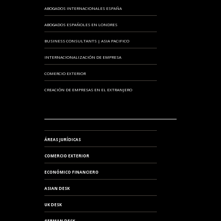
ABOGADOS INTERNACIONALES ESPAÑA
ABOGADOS ESPAÑOLES EN LONDRES
BUSINESS CONSULTANTS | ASIA PACIFICO
INTERNACIONALIZACIÓN DE EMPRESA
COMERCIO EXTERIOR
CREACIÓN DE EMPRESAS EN EL EXTRANJERO
ÁREAS JURÍDICAS
COMERCIO EXTERIOR
ECONÓMICO FINANCIERO
ASIAN DESK
UK DESK
GERMAN DESK