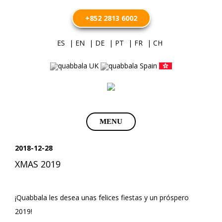
+852 2813 6002
ES
| EN
| DE
| PT
| FR
| CH
Saltar
MENU
al
contenido
2018-12-28
XMAS 2019
¡Quabbala les desea unas felices fiestas y un próspero
2019!