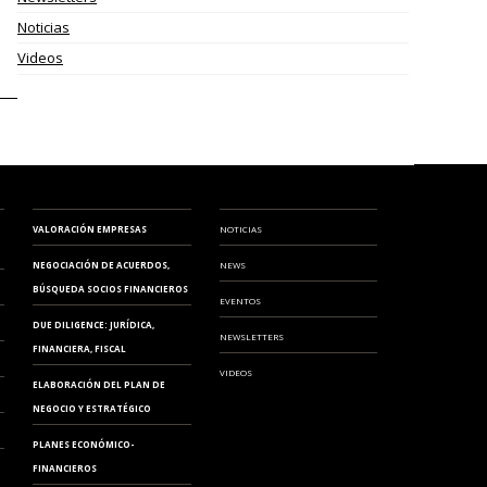
Noticias
Videos
MODELO 720
VALORACIÓN EMPRESAS
NOTICIAS
NEGOCIACIÓN DE ACUERDOS,
NEWS
BÚSQUEDA SOCIOS FINANCIEROS
EVENTOS
DUE DILIGENCE: JURÍDICA,
NEWSLETTERS
FINANCIERA, FISCAL
VIDEOS
ELABORACIÓN DEL PLAN DE
NEGOCIO Y ESTRATÉGICO
PLANES ECONÓMICO-
FINANCIEROS