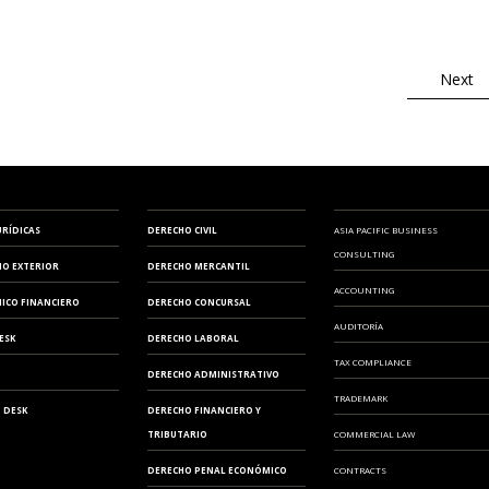
GERMAN DESK
DERECHO ADMINISTRATIVO
COMMERCIAL LAW
BILBAO
EXTRANJERO
DUE DILIGENCE FINANCIERA
DERECHO FINANCIERO Y TRIBUTARIO
CONTRACTS
GIRONA
Next
ELABORACIÓN DE PLAN ESTRATÉGICO
DERECHO PENAL ECONÓMICO
MADRID
PLANES ECONÓMICO-FINANCIEROS
DERECHO COMUNITARIO EUROPEO E
MÁLAGA
ESTUDIO DE MERCADO
INTERNACIONAL
OVIEDO
REESTRUCTURACIÓN EMPRESARIAL
DERECHO DEPORTIVO
URÍDICAS
DERECHO CIVIL
ASIA PACIFIC BUSINESS
PAMPLONA
CONSULTING
PERITAJE JURÍDICO FINANCIERO
IO EXTERIOR
DERECHO MERCANTIL
SAN SEBASTIÁN
ACCOUNTING
ICO FINANCIERO
DERECHO CONCURSAL
REVISIÓN CONTABLE Y AUDITORÍA
AUDITORÍA
SEVILLA
ESK
DERECHO LABORAL
TAX COMPLIANCE
VALENCIA
DERECHO ADMINISTRATIVO
TRADEMARK
 DESK
DERECHO FINANCIERO Y
VIGO
TRIBUTARIO
COMMERCIAL LAW
VITORIA
DERECHO PENAL ECONÓMICO
CONTRACTS