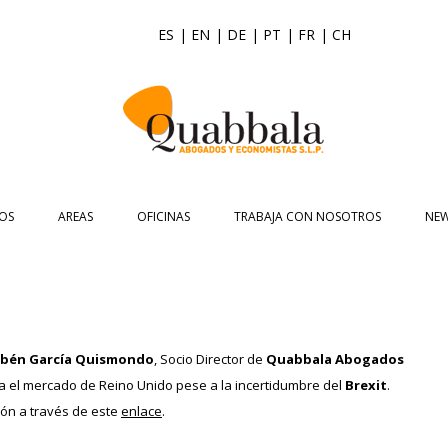
ES
| EN
| DE
| PT
| FR
| CH
Saltar
al
OS
AREAS
OFICINAS
TRABAJA CON NOSOTROS
NE
contenido
ASIAN DESK
ASIA
ASIA PACIFIC BUSINESS CONSULTING
NOTI
JURÍDICA
UK
DERECHO CIVIL
ACCOUNTING
EVE
COMERCIO EXTERIOR
ESPAÑA
INTERNACIONALIZACIÓN DE EMPRESA
DERECHO MERCANTIL
AUDITORÍA
ALICANTE
NEWSL
bén García Quismondo
, Socio Director de
Quabbala Abogados
ECONÓMICO FINANCIERO
ABOGADOS EXPERTOS EN COMERCIO
VALORACIÓN EMPRESAS
DERECHO CONCURSAL
TAX COMPLIANCE
A CORUÑA
VID
ra el mercado de Reino Unido pese a la incertidumbre del
Brexit
.
INTERNACIONAL
eón a través de este
enlace
.
UK DESK
REPRESENTACIÓN PARA ACUERDOS
DERECHO LABORAL
TRADEMARK
BARCELONA
CREACIÓN DE EMPRESAS EN EL
FINANCIEROS