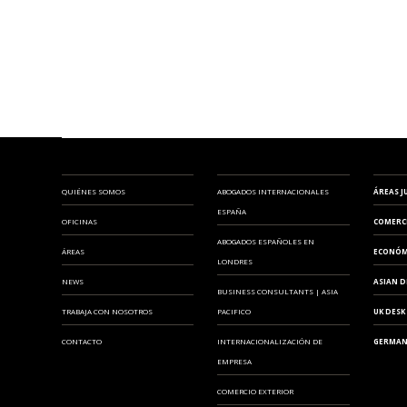
QUIÉNES SOMOS
ABOGADOS INTERNACIONALES
ÁREAS J
ESPAÑA
OFICINAS
COMERC
ABOGADOS ESPAÑOLES EN
ÁREAS
ECONÓM
LONDRES
NEWS
ASIAN D
BUSINESS CONSULTANTS | ASIA
TRABAJA CON NOSOTROS
PACIFICO
UK DESK
CONTACTO
INTERNACIONALIZACIÓN DE
GERMAN
EMPRESA
COMERCIO EXTERIOR