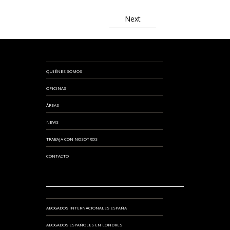
Next
QUIÉNES SOMOS
OFICINAS
ÁREAS
NEWS
TRABAJA CON NOSOTROS
CONTACTO
ABOGADOS INTERNACIONALES ESPAÑA
ABOGADOS ESPAÑOLES EN LONDRES