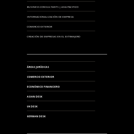
BUSINESS CONSULTANTS | ASIA PACIFICO
INTERNACIONALIZACIÓN DE EMPRESA
COMERCIO EXTERIOR
CREACIÓN DE EMPRESAS EN EL EXTRANJERO
ÁREAS JURÍDICAS
COMERCIO EXTERIOR
ECONÓMICO FINANCIERO
ASIAN DESK
UK DESK
GERMAN DESK