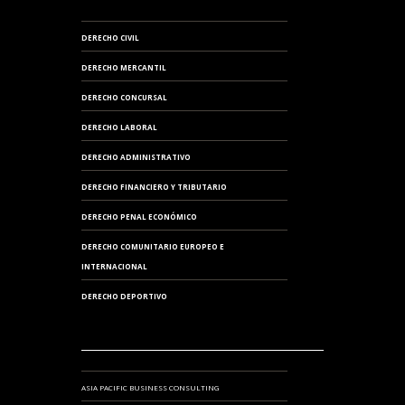
DERECHO CIVIL
DERECHO MERCANTIL
DERECHO CONCURSAL
DERECHO LABORAL
DERECHO ADMINISTRATIVO
DERECHO FINANCIERO Y TRIBUTARIO
DERECHO PENAL ECONÓMICO
DERECHO COMUNITARIO EUROPEO E
INTERNACIONAL
DERECHO DEPORTIVO
ASIA PACIFIC BUSINESS CONSULTING