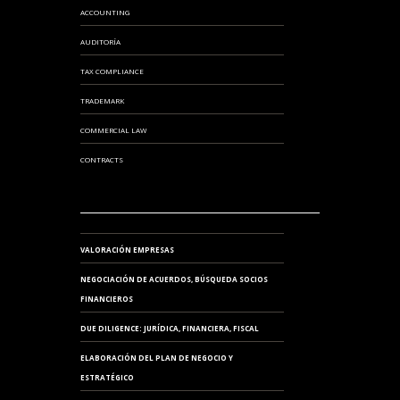
ACCOUNTING
AUDITORÍA
TAX COMPLIANCE
TRADEMARK
COMMERCIAL LAW
CONTRACTS
VALORACIÓN EMPRESAS
NEGOCIACIÓN DE ACUERDOS, BÚSQUEDA SOCIOS
FINANCIEROS
DUE DILIGENCE: JURÍDICA, FINANCIERA, FISCAL
ELABORACIÓN DEL PLAN DE NEGOCIO Y
ESTRATÉGICO