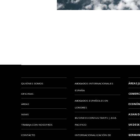
QUIÉNES SOMOS
ABOGADOS INTERNACIONALES
ÁREAS J
ESPAÑA
OFICINAS
COMERC
ABOGADOS ESPAÑOLES EN
ÁREAS
ECONÓM
LONDRES
NEWS
ASIAN D
BUSINESS CONSULTANTS | ASIA
TRABAJA CON NOSOTROS
PACIFICO
UK DESK
CONTACTO
INTERNACIONALIZACIÓN DE
GERMAN