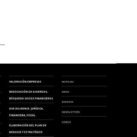
VALORACIÓN EMPRESAS
NOTICIAS
NEGOCIACIÓN DE ACUERDOS,
NEWS
BÚSQUEDA SOCIOS FINANCIEROS
EVENTOS
DUE DILIGENCE: JURÍDICA,
NEWSLETTERS
FINANCIERA, FISCAL
VIDEOS
ELABORACIÓN DEL PLAN DE
NEGOCIO Y ESTRATÉGICO