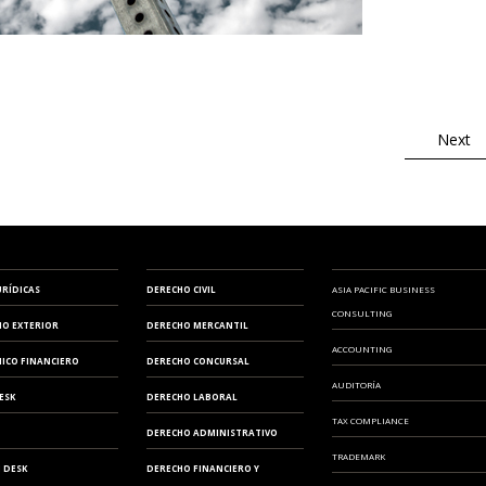
ZARAGOZA
Next
URÍDICAS
DERECHO CIVIL
ASIA PACIFIC BUSINESS
CONSULTING
IO EXTERIOR
DERECHO MERCANTIL
ACCOUNTING
ICO FINANCIERO
DERECHO CONCURSAL
AUDITORÍA
ESK
DERECHO LABORAL
TAX COMPLIANCE
DERECHO ADMINISTRATIVO
TRADEMARK
 DESK
DERECHO FINANCIERO Y