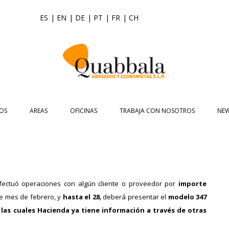
ES
| EN
| DE
| PT
| FR
| CH
Saltar
al
OS
AREAS
OFICINAS
TRABAJA CON NOSOTROS
NE
contenido
ASIAN DESK
ASIA
ASIA PACIFIC BUSINESS CONSULTING
NOTI
JURÍDICA
UK
DERECHO CIVIL
ACCOUNTING
EVE
COMERCIO EXTERIOR
ESPAÑA
INTERNACIONALIZACIÓN DE EMPRESA
DERECHO MERCANTIL
AUDITORÍA
ALICANTE
NEWSL
ectuó operaciones con algún cliente o proveedor por
importe
ECONÓMICO FINANCIERO
ABOGADOS EXPERTOS EN COMERCIO
VALORACIÓN EMPRESAS
DERECHO CONCURSAL
TAX COMPLIANCE
A CORUÑA
VID
te mes de febrero, y
hasta el 28
, deberá presentar el
modelo 347
INTERNACIONAL
las cuales Hacienda ya tiene información a través de otras
UK DESK
REPRESENTACIÓN PARA ACUERDOS
DERECHO LABORAL
TRADEMARK
BARCELONA
CREACIÓN DE EMPRESAS EN EL
FINANCIEROS