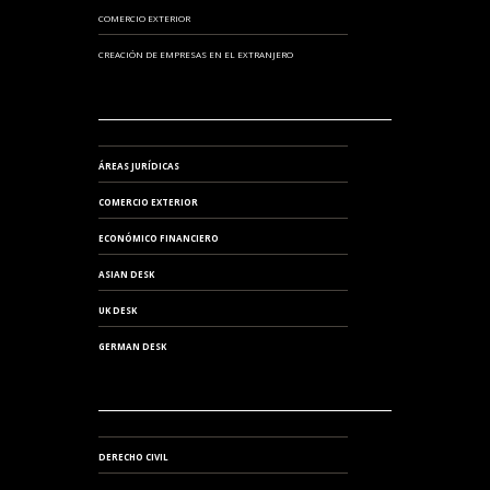
COMERCIO EXTERIOR
CREACIÓN DE EMPRESAS EN EL EXTRANJERO
ÁREAS JURÍDICAS
COMERCIO EXTERIOR
ECONÓMICO FINANCIERO
ASIAN DESK
UK DESK
GERMAN DESK
DERECHO CIVIL