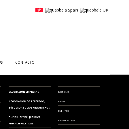
WS
CONTACTO
CIAS
NTOS
VALORACIÓN EMPRESAS
NOTICIAS
ETTERS
NEGOCIACIÓN DE ACUERDOS,
NEWS
BÚSQUEDA SOCIOS FINANCIEROS
EOS
EVENTOS
DUE DILIGENCE: JURÍDICA,
NEWSLETTERS
FINANCIERA, FISCAL