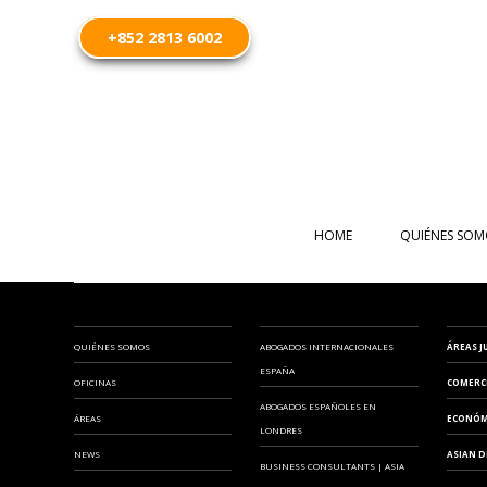
+852 2813 6002
HOME
QUIÉNES SOM
QUIÉNES SOMOS
ABOGADOS INTERNACIONALES
ÁREAS J
ESPAÑA
OFICINAS
COMERC
ABOGADOS ESPAÑOLES EN
ÁREAS
ECONÓM
LONDRES
NEWS
ASIAN D
BUSINESS CONSULTANTS | ASIA