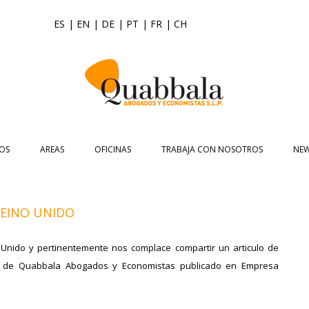
ES
| EN
| DE
| PT
| FR
| CH
Saltar
al
OS
AREAS
OFICINAS
TRABAJA CON NOSOTROS
NE
contenido
ASIAN DESK
ASIA
ASIA PACIFIC BUSINESS CONSULTING
NOTI
JURÍDICA
UK
DERECHO CIVIL
ACCOUNTING
EVE
REINO UNIDO
COMERCIO EXTERIOR
ESPAÑA
INTERNACIONALIZACIÓN DE EMPRESA
DERECHO MERCANTIL
AUDITORÍA
ALICANTE
NEWSL
o Unido y pertinentemente nos complace compartir un articulo de
ECONÓMICO FINANCIERO
ABOGADOS EXPERTOS EN COMERCIO
VALORACIÓN EMPRESAS
DERECHO CONCURSAL
TAX COMPLIANCE
A CORUÑA
VID
or de Quabbala Abogados y Economistas publicado en Empresa
INTERNACIONAL
UK DESK
REPRESENTACIÓN PARA ACUERDOS
DERECHO LABORAL
TRADEMARK
BARCELONA
CREACIÓN DE EMPRESAS EN EL
FINANCIEROS