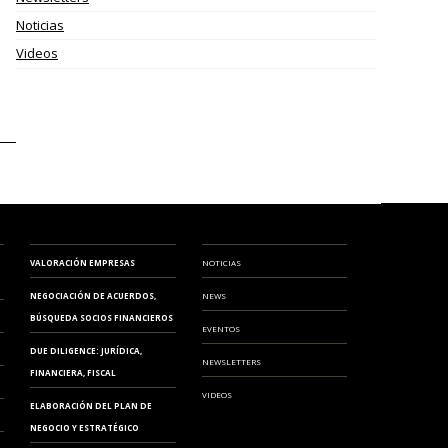
Noticias
Videos
MODELO 720
VALORACIÓN EMPRESAS
NOTICIAS
NEGOCIACIÓN DE ACUERDOS,
NEWS
BÚSQUEDA SOCIOS FINANCIEROS
EVENTOS
DUE DILIGENCE: JURÍDICA,
NEWSLETTERS
FINANCIERA, FISCAL
VIDEOS
ELABORACIÓN DEL PLAN DE
NEGOCIO Y ESTRATÉGICO