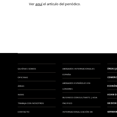
Ver
aquí
el artículo del periódico.
QUIÉNES SOMOS
ABOGADOS INTERNACIONALES
ÁREAS J
ESPAÑA
OFICINAS
COMERC
ABOGADOS ESPAÑOLES EN
ÁREAS
ECONÓM
LONDRES
NEWS
ASIAN D
BUSINESS CONSULTANTS | ASIA
TRABAJA CON NOSOTROS
PACIFICO
UK DESK
CONTACTO
INTERNACIONALIZACIÓN DE
GERMAN