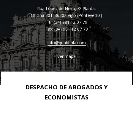
GERMAN DESK
DERECHO ADMINISTRATIVO
COMMERCIAL LAW
BILBAO
EXTRANJERO
Rúa López de Neira, 3º Planta,
DUE DILIGENCE FINANCIERA
Oficina 301. 36202 Vigo (Pontevedra)
DERECHO FINANCIERO Y TRIBUTARIO
CONTRACTS
GIRONA
Tel:
(34) 981 12 07 79
ELABORACIÓN DE PLAN ESTRATÉGICO
Fax: (34) 981 12 07 79
DERECHO PENAL ECONÓMICO
MADRID
PLANES ECONÓMICO-FINANCIEROS
DERECHO COMUNITARIO EUROPEO E
MÁLAGA
info@quabbala.com
ESTUDIO DE MERCADO
INTERNACIONAL
OVIEDO
ver mapa
REESTRUCTURACIÓN EMPRESARIAL
DERECHO DEPORTIVO
PAMPLONA
PERITAJE JURÍDICO FINANCIERO
SAN SEBASTIÁN
REVISIÓN CONTABLE Y AUDITORÍA
DESPACHO DE ABOGADOS Y
SEVILLA
ECONOMISTAS
VALENCIA
VIGO
VITORIA