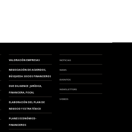
VALORACIÓN EMPRESAS
NOTICIAS
NEGOCIACIÓN DE ACUERDOS,
NEWS
BÚSQUEDA SOCIOS FINANCIEROS
EVENTOS
DUE DILIGENCE: JURÍDICA,
NEWSLETTERS
FINANCIERA, FISCAL
VIDEOS
ELABORACIÓN DEL PLAN DE
NEGOCIO Y ESTRATÉGICO
PLANES ECONÓMICO-
FINANCIEROS