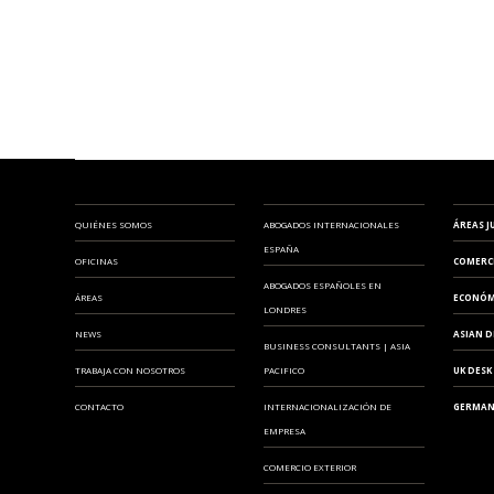
QUIÉNES SOMOS
ABOGADOS INTERNACIONALES
ÁREAS J
ESPAÑA
OFICINAS
COMERC
ABOGADOS ESPAÑOLES EN
ÁREAS
ECONÓM
LONDRES
NEWS
ASIAN D
BUSINESS CONSULTANTS | ASIA
TRABAJA CON NOSOTROS
PACIFICO
UK DESK
CONTACTO
INTERNACIONALIZACIÓN DE
GERMAN
EMPRESA
COMERCIO EXTERIOR