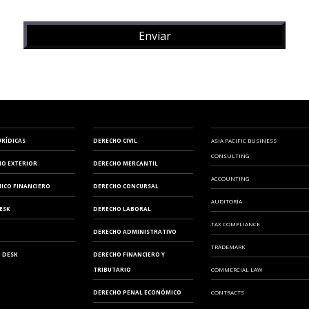
URÍDICAS
DERECHO CIVIL
ASIA PACIFIC BUSINESS
CONSULTING
IO EXTERIOR
DERECHO MERCANTIL
ACCOUNTING
ICO FINANCIERO
DERECHO CONCURSAL
AUDITORÍA
ESK
DERECHO LABORAL
TAX COMPLIANCE
DERECHO ADMINISTRATIVO
TRADEMARK
 DESK
DERECHO FINANCIERO Y
TRIBUTARIO
COMMERCIAL LAW
DERECHO PENAL ECONÓMICO
CONTRACTS