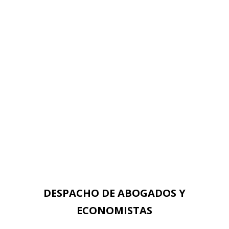
Tel: (34) 952 219 642
Fax: (34) 952 219 642
info@quabbala.com
ver mapa
[:ja]Plaza de la Merced, 22 1º
29012 Málaga
Tel: (34) 952 219 642
Fax: (34) 952 219 642
info@quabbala.com
ver mapa
DESPACHO DE ABOGADOS Y
ECONOMISTAS