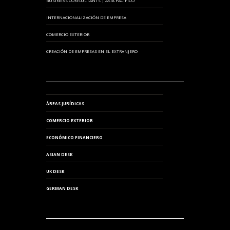
BUSINESS CONSULTANTS | ASIA PACIFICO
INTERNACIONALIZACIÓN DE EMPRESA
COMERCIO EXTERIOR
CREACIÓN DE EMPRESAS EN EL EXTRANJERO
ÁREAS JURÍDICAS
COMERCIO EXTERIOR
ECONÓMICO FINANCIERO
ASIAN DESK
UK DESK
GERMAN DESK