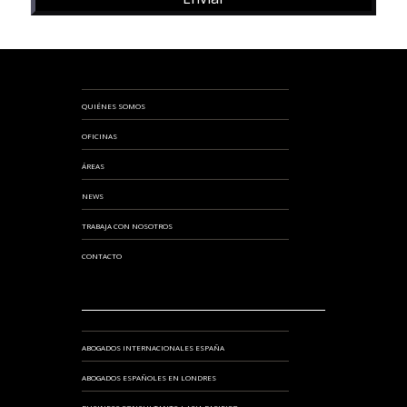
QUIÉNES SOMOS
OFICINAS
ÁREAS
NEWS
TRABAJA CON NOSOTROS
CONTACTO
ABOGADOS INTERNACIONALES ESPAÑA
ABOGADOS ESPAÑOLES EN LONDRES