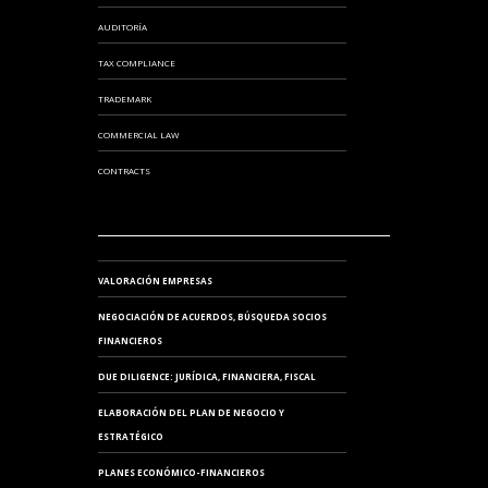
AUDITORÍA
TAX COMPLIANCE
TRADEMARK
COMMERCIAL LAW
CONTRACTS
VALORACIÓN EMPRESAS
NEGOCIACIÓN DE ACUERDOS, BÚSQUEDA SOCIOS
FINANCIEROS
DUE DILIGENCE: JURÍDICA, FINANCIERA, FISCAL
ELABORACIÓN DEL PLAN DE NEGOCIO Y
ESTRATÉGICO
PLANES ECONÓMICO-FINANCIEROS