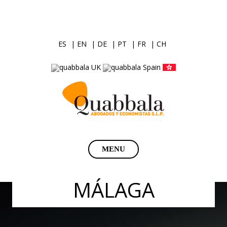
ES
| EN
| DE
| PT
| FR
| CH
Saltar
MENU
al
contenido
MÁLAGA