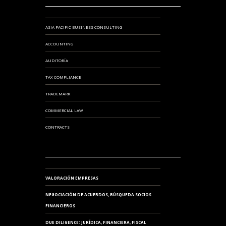
ASIA PACIFIC BUSINESS CONSULTING
ACCOUNTING
AUDITORÍA
TAX COMPLIANCE
TRADEMARK
COMMERCIAL LAW
CONTRACTS
VALORACIÓN EMPRESAS
NEGOCIACIÓN DE ACUERDOS, BÚSQUEDA SOCIOS
FINANCIEROS
DUE DILIGENCE: JURÍDICA, FINANCIERA, FISCAL