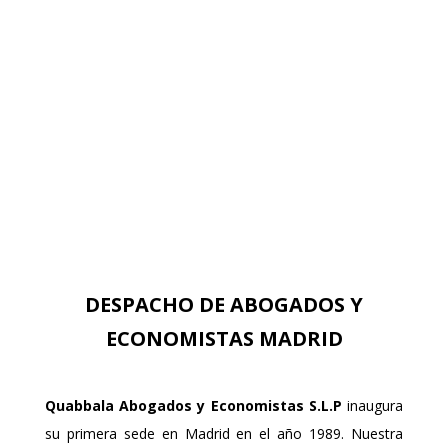
info@quabbala.com
ver mapa
[:ja]C/ José Ortega y Gasset, 25, 2ºC
28006 Madrid
Tel: (34) 915 781 353
Fax: (34) 913 836 930
info@quabbala.com
ver mapa
DESPACHO DE ABOGADOS Y
ECONOMISTAS MADRID
Quabbala Abogados y Economistas S.L.P
inaugura
su primera sede en Madrid en el año 1989. Nuestra