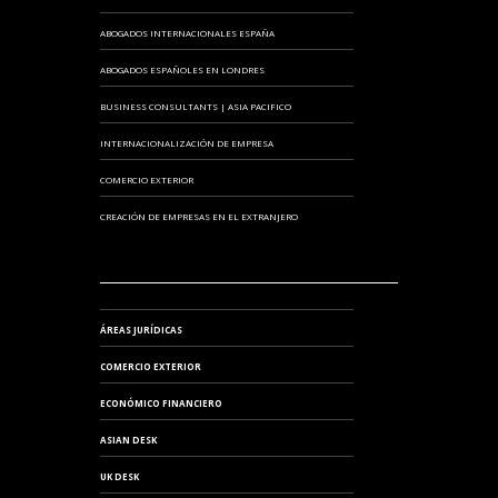
ABOGADOS INTERNACIONALES ESPAÑA
ABOGADOS ESPAÑOLES EN LONDRES
BUSINESS CONSULTANTS | ASIA PACIFICO
INTERNACIONALIZACIÓN DE EMPRESA
COMERCIO EXTERIOR
CREACIÓN DE EMPRESAS EN EL EXTRANJERO
ÁREAS JURÍDICAS
COMERCIO EXTERIOR
ECONÓMICO FINANCIERO
ASIAN DESK
UK DESK