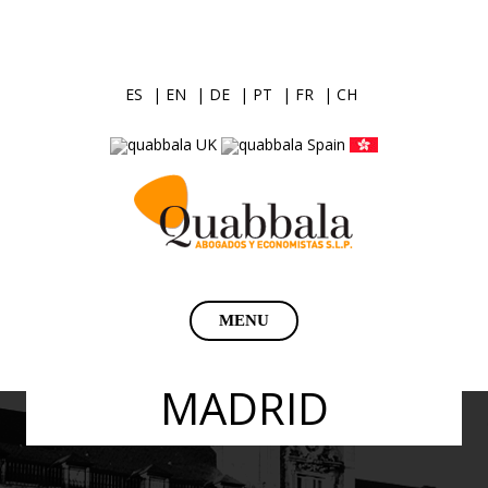
ES
| EN
| DE
| PT
| FR
| CH
Saltar
MENU
al
contenido
MADRID