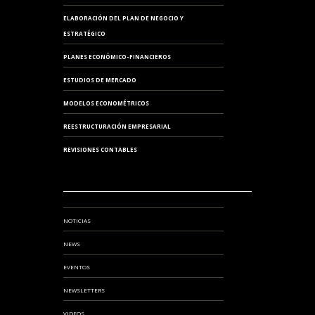
ELABORACIÓN DEL PLAN DE NEGOCIO Y
ESTRATÉGICO
PLANES ECONÓMICO-FINANCIEROS
ESTUDIOS DE MERCADO
MODELOS ECONOMÉTRICOS
REESTRUCTURACIÓN EMPRESARIAL
REVISIONES CONTABLES
NOTICIAS
NEWS
EVENTOS
NEWSLETTERS
VIDEOS