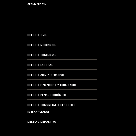
GERMAN DESK
DERECHO CIVIL
DERECHO MERCANTIL
DERECHO CONCURSAL
DERECHO LABORAL
DERECHO ADMINISTRATIVO
DERECHO FINANCIERO Y TRIBUTARIO
DERECHO PENAL ECONÓMICO
DERECHO COMUNITARIO EUROPEO E
INTERNACIONAL
DERECHO DEPORTIVO