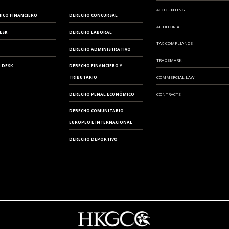
ACCOUNTING
ICO FINANCIERO
DERECHO CONCURSAL
AUDITORÍA
ESK
DERECHO LABORAL
TAX COMPLIANCE
DERECHO ADMINISTRATIVO
TRADEMARK
 DESK
DERECHO FINANCIERO Y
TRIBUTARIO
COMMERCIAL LAW
DERECHO PENAL ECONÓMICO
CONTRACTS
DERECHO COMUNITARIO
EUROPEO E INTERNACIONAL
DERECHO DEPORTIVO