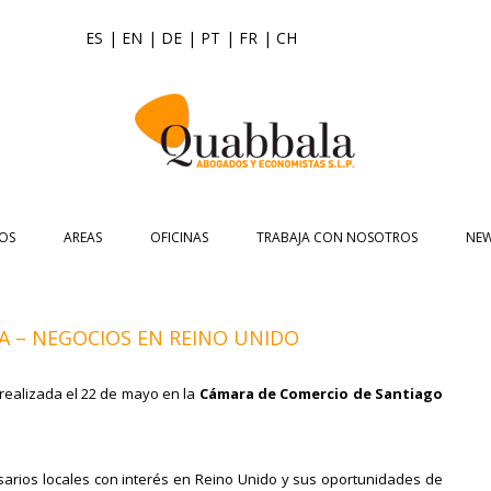
ES
| EN
| DE
| PT
| FR
| CH
Saltar
al
OS
AREAS
OFICINAS
TRABAJA CON NOSOTROS
NE
contenido
ASIAN DESK
ASIA
ASIA PACIFIC BUSINESS CONSULTING
NOTI
JURÍDICA
UK
DERECHO CIVIL
ACCOUNTING
EVE
 – NEGOCIOS EN REINO UNIDO
COMERCIO EXTERIOR
ESPAÑA
INTERNACIONALIZACIÓN DE EMPRESA
DERECHO MERCANTIL
AUDITORÍA
ALICANTE
NEWSL
realizada el 22 de mayo en la
Cámara de Comercio de Santiago
ECONÓMICO FINANCIERO
ABOGADOS EXPERTOS EN COMERCIO
VALORACIÓN EMPRESAS
DERECHO CONCURSAL
TAX COMPLIANCE
A CORUÑA
VID
INTERNACIONAL
UK DESK
REPRESENTACIÓN PARA ACUERDOS
DERECHO LABORAL
TRADEMARK
BARCELONA
sarios locales con interés en Reino Unido y sus oportunidades de
CREACIÓN DE EMPRESAS EN EL
FINANCIEROS