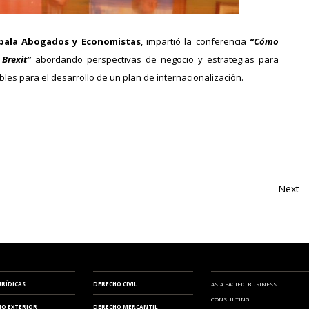
ZARAGOZA
ala Abogados y Economistas
, impartió la conferencia
“Cómo
Brexit”
abordando perspectivas de negocio y estrategias para
les para el desarrollo de un plan de internacionalización.
Next
URÍDICAS
DERECHO CIVIL
ASIA PACIFIC BUSINESS
CONSULTING
IO EXTERIOR
DERECHO MERCANTIL