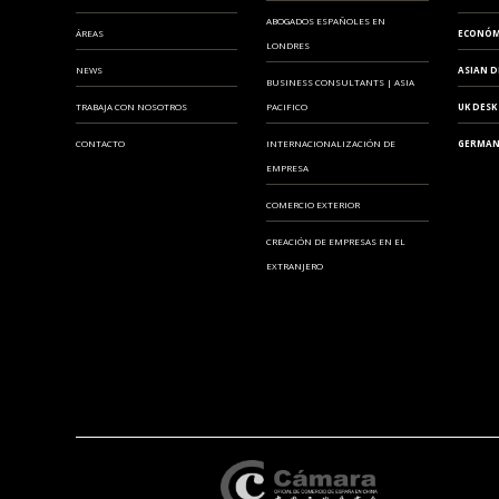
ABOGADOS ESPAÑOLES EN
ÁREAS
ECONÓM
LONDRES
NEWS
ASIAN D
BUSINESS CONSULTANTS | ASIA
TRABAJA CON NOSOTROS
PACIFICO
UK DESK
CONTACTO
INTERNACIONALIZACIÓN DE
GERMAN
EMPRESA
COMERCIO EXTERIOR
CREACIÓN DE EMPRESAS EN EL
EXTRANJERO