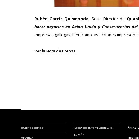
Rubén García-Quismondo
, Socio Director de
Quabb
hacer negocios en Reino Unido y Consecuencias del 
empresas gallegas, bien como las acciones imprescindib
Ver la
Nota de Prensa
QUIÉNES SOMOS
ABOGADOS INTERNACIONALES
ÁREAS J
ESPAÑA
OFICINAS
COMERC