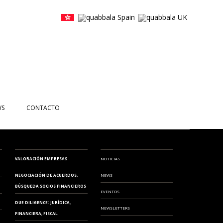
WS
CONTACTO
CIAS
NTOS
VALORACIÓN EMPRESAS
NOTICIAS
ETTERS
NEGOCIACIÓN DE ACUERDOS,
NEWS
BÚSQUEDA SOCIOS FINANCIEROS
EOS
EVENTOS
DUE DILIGENCE: JURÍDICA,
NEWSLETTERS
FINANCIERA, FISCAL