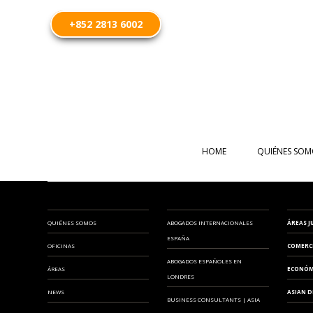
+852 2813 6002
HOME
QUIÉNES SOM
QUIÉNES SOMOS
ABOGADOS INTERNACIONALES
ÁREAS J
ESPAÑA
OFICINAS
COMERC
ABOGADOS ESPAÑOLES EN
ÁREAS
ECONÓM
LONDRES
NEWS
ASIAN D
BUSINESS CONSULTANTS | ASIA